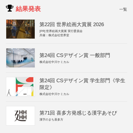
結果発表
一覧
第22回 世界絵画大賞展 2026
[PR]
世界絵画大賞展 実行委員会
共催：株式会社世界堂
第24回 CSデザイン賞 一般部門
株式会社中川ケミカル
第24回 CSデザイン賞 学生部門《学生
限定》
株式会社中川ケミカル
第71回 喜多方発感じる漢字あそび
漢字のまち喜多方