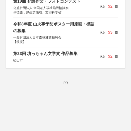
第19回 介護作文・フォトコンテスト
52
あと
日
公益社団法人 全国老人福祉施設協議会
※後援：厚生労働省、文部科学省
令和8年度 山火事予防ポスター用原画・標語
の募集
53
あと
日
一般財団法人日本森林林業振興会
【後援】
総務省消防庁、文部科学省、林野庁、全国森林組合連合
会、森林火災対策協会
第23回 坊っちゃん文学賞 作品募集
52
あと
日
松山市
PR