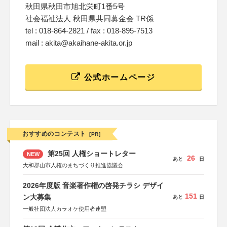
秋田県秋田市旭北栄町1番5号
社会福祉法人 秋田県共同募金会 TR係
tel : 018-864-2821 / fax : 018-895-7513
mail : akita@akaihane-akita.or.jp
公式ホームページ
おすすめのコンテスト
[PR]
第25回 人権ショートレター
NEW
26
あと
日
大和郡山市人権のまちづくり推進協議会
2026年度版 音楽著作権の啓発チラシ デザイ
151
ン大募集
あと
日
一般社団法人カラオケ使用者連盟