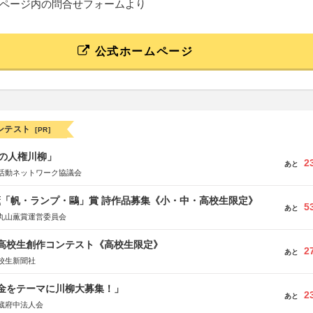
ページ内の問合せフォームより
公式ホームページ
ンテスト
[PR]
の人権川柳」
2
あと
活動ネットワーク協議会
薫「帆・ランプ・鷗」賞 詩作品募集《小・中・高校生限定》
5
あと
丸山薫賞運営委員会
国高校生創作コンテスト《高校生限定》
2
あと
校生新聞社
税金をテーマに川柳大募集！」
2
あと
蔵府中法人会