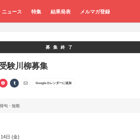
ニュース
特集
結果発表
メルマガ登録
募集終了
 受験川柳募集
Googleカレンダーに追加
俳句・短歌
14日 (金)