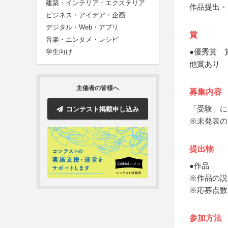
建築・インテリア・エクステリア
作品提出・
ビジネス・アイデア・企画
デジタル・Web・アプリ
賞
音楽・エンタメ・レシピ
●優秀賞 
学生向け
他賞あり
主催者の皆様へ
募集内容
「受験」に
コンテスト掲載申し込み
※未発表の
提出物
●作品
※作品の説
※応募点数
参加方法