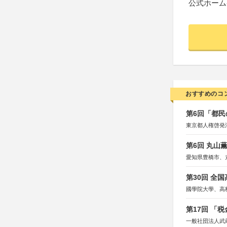
公式ホーム
おすすめのコ
第6回「都民
東京都人権啓発
第6回 丸山
愛知県豊橋市、
第30回 全
國學院大學、高
第17回 「
一般社団法人武