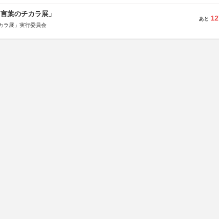
と言葉のチカラ展」
12
あと
カラ展」実行委員会