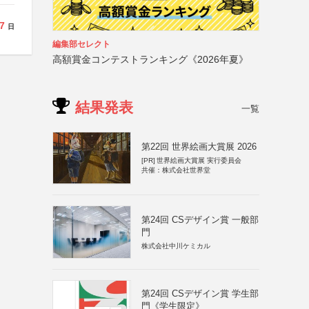
7
日
編集部セレクト
高額賞金コンテストランキング《2026年夏》
結果発表
一覧
第22回 世界絵画大賞展 2026
[PR]
世界絵画大賞展 実行委員会
共催：株式会社世界堂
第24回 CSデザイン賞 一般部
門
株式会社中川ケミカル
第24回 CSデザイン賞 学生部
門《学生限定》