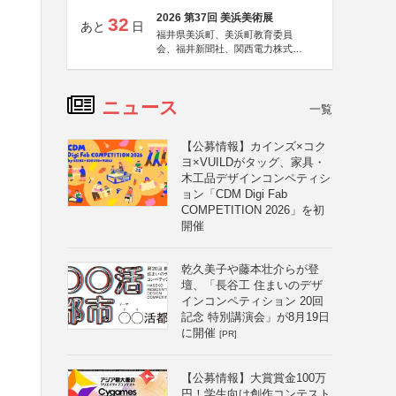
2026 第37回 美浜美術展
32
あと
日
福井県美浜町、美浜町教育委員
会、福井新聞社、関西電力株式会
社
ニュース
一覧
【公募情報】カインズ×コク
ヨ×VUILDがタッグ、家具・
木工品デザインコンペティシ
ョン「CDM Digi Fab
COMPETITION 2026」を初
開催
乾久美子や藤本壮介らが登
壇、「長谷工 住まいのデザ
インコンペティション 20回
記念 特別講演会」が8月19日
に開催
[PR]
【公募情報】大賞賞金100万
円！学生向け創作コンテスト