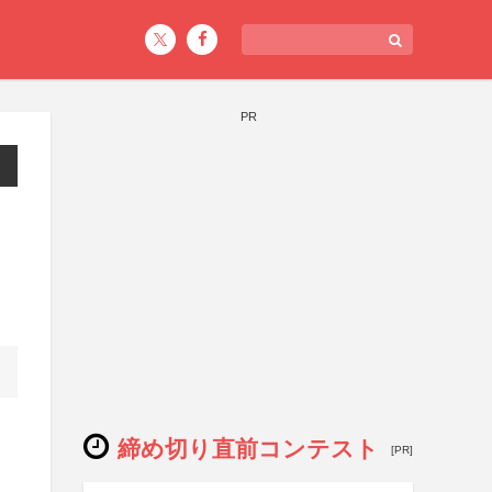
PR
締め切り直前コンテスト
[PR]