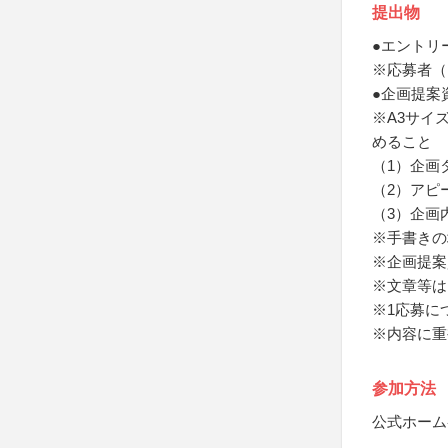
提出物
●エントリ
※応募者（
●企画提案
※A3サイ
めること
（1）企画
（2）アピ
（3）企画
※手書きの
※企画提案
※文章等は
※1応募に
※内容に重
参加方法
公式ホーム