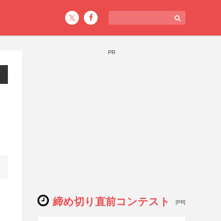
PR
締め切り直前コンテスト
[PR]