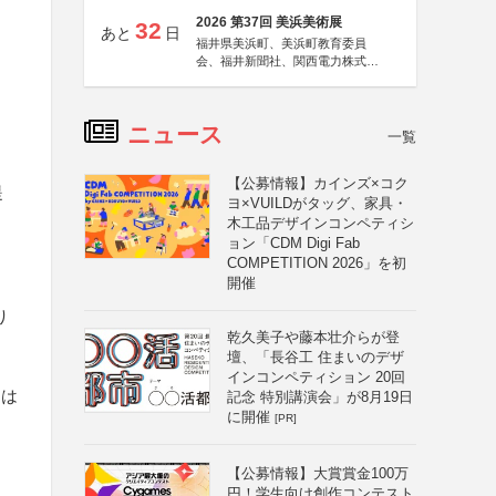
2026 第37回 美浜美術展
32
あと
日
福井県美浜町、美浜町教育委員
会、福井新聞社、関西電力株式会
社
ニュース
一覧
【公募情報】カインズ×コク
提
ヨ×VUILDがタッグ、家具・
木工品デザインコンペティシ
ョン「CDM Digi Fab
COMPETITION 2026」を初
開催
り
乾久美子や藤本壮介らが登
壇、「長谷工 住まいのデザ
インコンペティション 20回
ては
記念 特別講演会」が8月19日
に開催
[PR]
【公募情報】大賞賞金100万
円！学生向け創作コンテスト