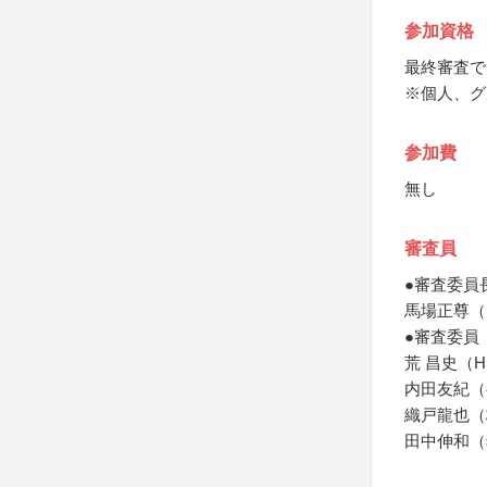
参加資格
最終審査で
※個人、グ
参加費
無し
審査員
●審査委員
馬場正尊（
●審査委員
荒 昌史（HI
内田友紀（
織戸龍也（
田中伸和（