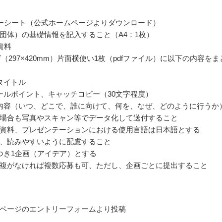
ーシート（公式ホームページよりダウンロード）
団体）の基礎情報を記入すること（A4：1枚）
資料
ズ（297×420mm）片面横使い1枚（pdfファイル）に以下の内容をま
タイトル
ールポイント、キャッチコピー（30文字程度）
内容（いつ、どこで、誰に向けて、何を、なぜ、どのように行うか
場合も写真やスキャン等でデータ化して送付すること
資料、プレゼンテーションにおける使用言語は日本語とする
、読みやすいように配慮すること
つき1企画（アイデア）とする
複がなければ複数応募も可、ただし、企画ごとに提出すること
ページのエントリーフォームより投稿