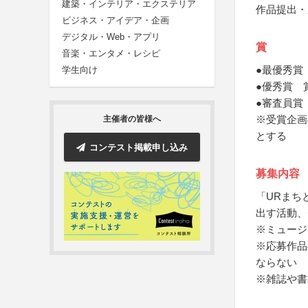
建築・インテリア・エクステリア
作品提出・
ビジネス・アイデア・企画
デジタル・Web・アプリ
賞
音楽・エンタメ・レシピ
●最優秀賞
学生向け
●優秀賞 
●審査員賞
※受賞企画
主催者の皆様へ
とする
コンテスト掲載申し込み
募集内容
「URまち
出す活動、
※ミュージ
※応募作品
ならない
※雑誌や書