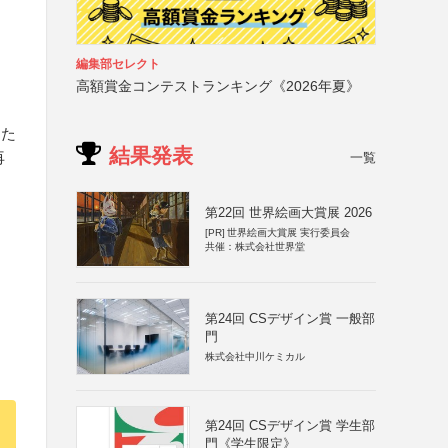
編集部セレクト
高額賞金コンテストランキング《2026年夏》
、た
結果発表
再
一覧
第22回 世界絵画大賞展 2026
[PR]
世界絵画大賞展 実行委員会
共催：株式会社世界堂
第24回 CSデザイン賞 一般部
門
株式会社中川ケミカル
第24回 CSデザイン賞 学生部
門《学生限定》