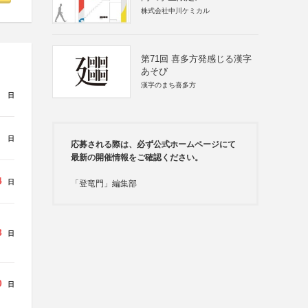
株式会社中川ケミカル
第71回 喜多方発感じる漢字
あそび
漢字のまち喜多方
日
日
応募される際は、必ず公式ホームページにて
最新の開催情報をご確認ください。
4
日
「登竜門」編集部
3
日
0
日