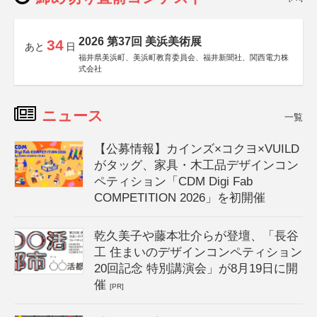
2026 第37回 美浜美術展
34
あと
日
福井県美浜町、美浜町教育委員会、福井新聞社、関西電力株
式会社
ニュース
一覧
【公募情報】カインズ×コクヨ×VUILD
がタッグ、家具・木工品デザインコン
ペティション「CDM Digi Fab
COMPETITION 2026」を初開催
乾久美子や藤本壮介らが登壇、「長谷
工 住まいのデザインコンペティション
20回記念 特別講演会」が8月19日に開
催
[PR]