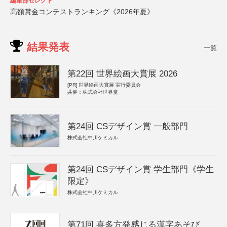
編集部セレクト
高額賞金コンテストランキング《2026年夏》
結果発表
一覧
第22回 世界絵画大賞展 2026
[PR]
世界絵画大賞展 実行委員会
共催：株式会社世界堂
第24回 CSデザイン賞 一般部門
株式会社中川ケミカル
第24回 CSデザイン賞 学生部門《学生
限定》
株式会社中川ケミカル
第71回 喜多方発感じる漢字あそび