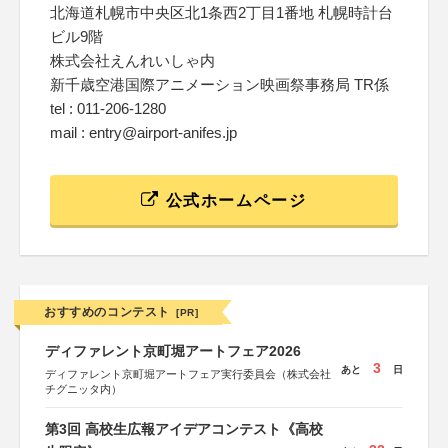
北海道札幌市中央区北1条西2丁目1番地 札幌時計台
ビル9階
株式会社えんれいしゃ内
新千歳空港国際アニメーション映画祭事務局 TR係
tel : 011-206-1280
mail : entry@airport-anifes.jp
公式ホームページ
おすすめのコンテスト
[PR]
ディファレント京町堀アートフェア2026
3
あと
日
ディファレント京町堀アートフェア実行委員会（株式会社
チグニッタ内）
第3回 高校生広報アイデアコンテスト《高校