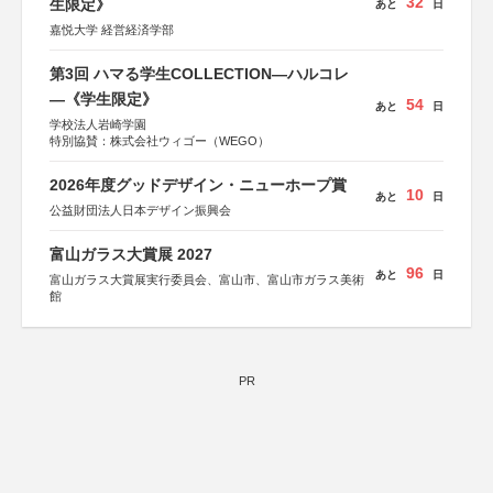
32
生限定》
あと
日
嘉悦大学 経営経済学部
第3回 ハマる学生COLLECTION―ハルコレ
―《学生限定》
54
あと
日
学校法人岩崎学園
特別協賛：株式会社ウィゴー（WEGO）
2026年度グッドデザイン・ニューホープ賞
10
あと
日
公益財団法人日本デザイン振興会
富山ガラス大賞展 2027
96
あと
日
富山ガラス大賞展実行委員会、富山市、富山市ガラス美術
館
PR