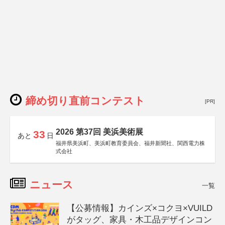
締め切り直前コンテスト
[PR]
2026 第37回 美浜美術展
33
あと
日
福井県美浜町、美浜町教育委員会、福井新聞社、関西電力株
式会社
ニュース
一覧
【公募情報】カインズ×コクヨ×VUILD
がタッグ、家具・木工品デザインコン