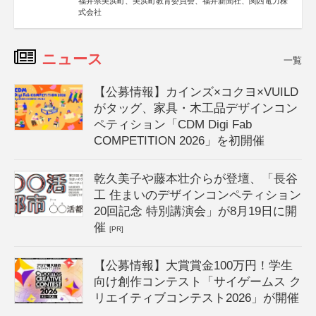
福井県美浜町、美浜町教育委員会、福井新聞社、関西電力株
式会社
ニュース
一覧
【公募情報】カインズ×コクヨ×VUILD
がタッグ、家具・木工品デザインコン
ペティション「CDM Digi Fab
COMPETITION 2026」を初開催
乾久美子や藤本壮介らが登壇、「長谷
工 住まいのデザインコンペティション
20回記念 特別講演会」が8月19日に開
催
[PR]
【公募情報】大賞賞金100万円！学生
向け創作コンテスト「サイゲームス ク
リエイティブコンテスト2026」が開催