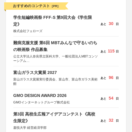
おすすめのコンテスト
[PR]
学生短編映画祭 FFF-S 第9回大会《学生限
30
定》
あと
日
株式会社フェローズ
難病克服支援 第6回 MBTみんなで守るいのち
の映画祭 作品募集
115
あと
日
公立大学法人奈良県立医科大学、一般社団法人MBTコンソ
ーシアム
協力：読売新聞社
富山ガラス大賞展 2027
後援：厚生労働省
96
あと
日
文部科学省
富山ガラス大賞展実行委員会、富山市、富山市ガラス美術
奈良県
館
日本経済団体連合会
関西経済連合会
GMO DESIGN AWARD 2026
「“よい仕事おこし”フェア」実行委員会
54
あと
日
関西文化学術研究都市推進機構
GMOインターネットグループ株式会社
東京難病団体連絡協議会
第3回 高校生広報アイデアコンテスト《高校
32
生限定》
あと
日
嘉悦大学 経営経済学部