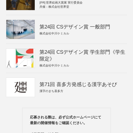
[PR]
世界絵画大賞展 実行委員会
共催：株式会社世界堂
第24回 CSデザイン賞 一般部門
株式会社中川ケミカル
第24回 CSデザイン賞 学生部門《学生
限定》
株式会社中川ケミカル
第71回 喜多方発感じる漢字あそび
漢字のまち喜多方
応募される際は、必ず公式ホームページにて
最新の開催情報をご確認ください。