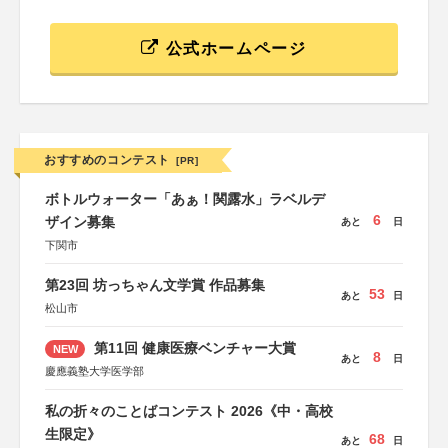
公式ホームページ
おすすめのコンテスト
[PR]
ボトルウォーター「あぁ！関露水」ラベルデ
6
ザイン募集
あと
日
下関市
第23回 坊っちゃん文学賞 作品募集
53
あと
日
松山市
第11回 健康医療ベンチャー大賞
NEW
8
あと
日
慶應義塾大学医学部
私の折々のことばコンテスト 2026《中・高校
生限定》
68
あと
日