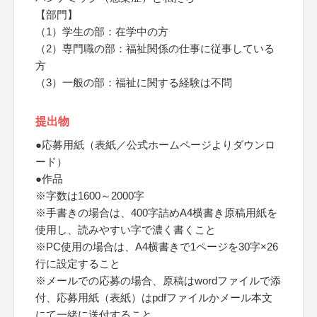
【部門】
（1）学生の部：在学中の方
（2）専門職の部：福祉関係の仕事に従事している
方
（3）一般の部：福祉に関する経験は不問
提出物
●応募用紙（表紙／公式ホームページよりダウンロ
ード）
●作品
※字数は1600～2000字
※手書きの場合は、400字詰めA4横書き原稿用紙を
使用し、読みやすい字で濃く書くこと
※PC使用の場合は、A4横書きで1ページを30字×26
行に設定すること
※メールでの応募の場合、原稿はwordファイルで添
付、応募用紙（表紙）はpdfファイルかメール本文
にて一緒に送付すること