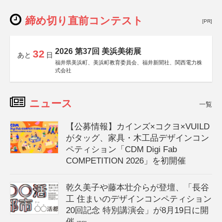
締め切り直前コンテスト
[PR]
2026 第37回 美浜美術展
32
あと
日
福井県美浜町、美浜町教育委員会、福井新聞社、関西電力株
式会社
ニュース
一覧
【公募情報】カインズ×コクヨ×VUILD
がタッグ、家具・木工品デザインコン
ペティション「CDM Digi Fab
COMPETITION 2026」を初開催
乾久美子や藤本壮介らが登壇、「長谷
工 住まいのデザインコンペティション
20回記念 特別講演会」が8月19日に開
催