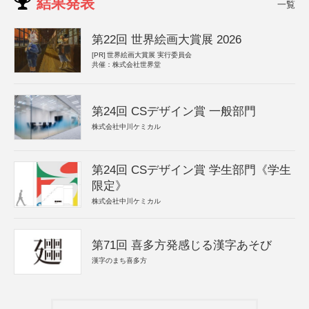
結果発表
一覧
第22回 世界絵画大賞展 2026
[PR]
世界絵画大賞展 実行委員会
共催：株式会社世界堂
第24回 CSデザイン賞 一般部門
株式会社中川ケミカル
第24回 CSデザイン賞 学生部門《学生
限定》
株式会社中川ケミカル
第71回 喜多方発感じる漢字あそび
漢字のまち喜多方