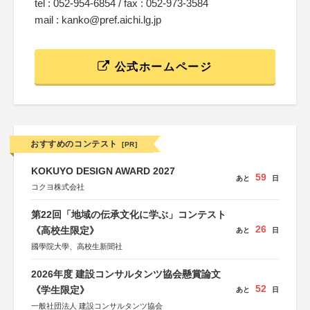
tel : 052-954-6854 / fax : 052-973-3584
mail : kanko@pref.aichi.lg.jp
公式ホームページ
おすすめのコンテスト
[PR]
KOKUYO DESIGN AWARD 2027
59
あと
日
コクヨ株式会社
第22回「地域の伝承文化に学ぶ」コンテスト
26
《高校生限定》
あと
日
國學院大學、高校生新聞社
2026年度 建設コンサルタンツ協会懸賞論文
52
《学生限定》
あと
日
一般社団法人 建設コンサルタンツ協会