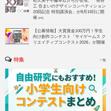
乾久美子や藤本壮介らが登壇、「長谷
工 住まいのデザインコンペティション
20回記念 特別講演会」が8月19日に開
催
[PR]
【公募情報】大賞賞金100万円！学生
向け創作コンテスト「サイゲームス ク
リエイティブコンテスト2026」が開催
特集
一覧