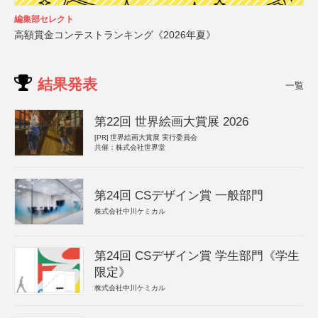
編集部セレクト
高額賞金コンテストランキング《2026年夏》
結果発表
一覧
第22回 世界絵画大賞展 2026
[PR]
世界絵画大賞展 実行委員会
共催：株式会社世界堂
第24回 CSデザイン賞 一般部門
株式会社中川ケミカル
第24回 CSデザイン賞 学生部門《学生
限定》
株式会社中川ケミカル