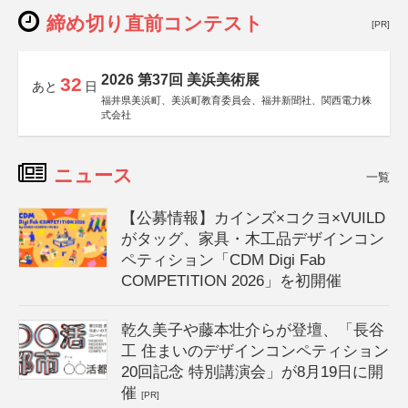
締め切り直前コンテスト
[PR]
2026 第37回 美浜美術展
32
あと
日
福井県美浜町、美浜町教育委員会、福井新聞社、関西電力株
式会社
ニュース
一覧
【公募情報】カインズ×コクヨ×VUILD
がタッグ、家具・木工品デザインコン
ペティション「CDM Digi Fab
COMPETITION 2026」を初開催
乾久美子や藤本壮介らが登壇、「長谷
工 住まいのデザインコンペティション
20回記念 特別講演会」が8月19日に開
催
[PR]