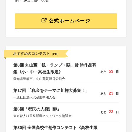
tel : 054-248-7330
公式ホームページ
おすすめのコンテスト
[PR]
第6回 丸山薫「帆・ランプ・鷗」賞 詩作品募
53
集《小・中・高校生限定》
あと
日
愛知県豊橋市、丸山薫賞運営委員会
第17回 「税金をテーマに川柳大募集！」
23
あと
日
一般社団法人武蔵府中法人会
第6回「都民の人権川柳」
23
あと
日
東京都人権啓発活動ネットワーク協議会
第30回 全国高校生創作コンテスト《高校生限