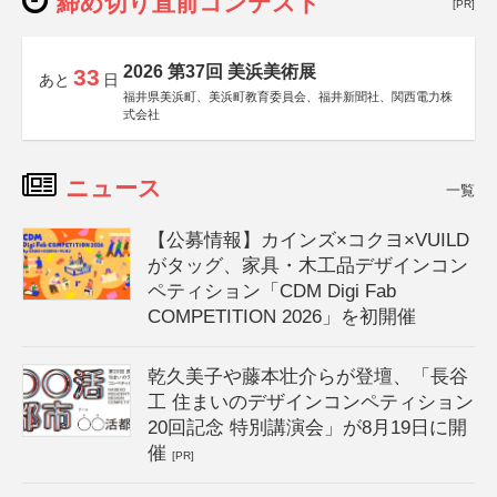
締め切り直前コンテスト
[PR]
2026 第37回 美浜美術展
33
あと
日
福井県美浜町、美浜町教育委員会、福井新聞社、関西電力株
式会社
ニュース
一覧
【公募情報】カインズ×コクヨ×VUILD
がタッグ、家具・木工品デザインコン
ペティション「CDM Digi Fab
COMPETITION 2026」を初開催
乾久美子や藤本壮介らが登壇、「長谷
工 住まいのデザインコンペティション
20回記念 特別講演会」が8月19日に開
催
[PR]