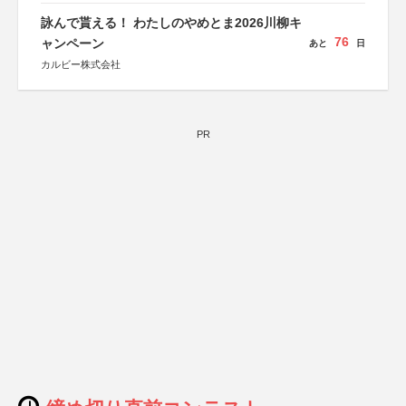
総務省消防庁、文部科学省、林野庁、全国森林組合連合
会、森林火災対策協会
詠んで貰える！ わたしのやめとま2026川柳キ
76
ャンペーン
あと
日
カルビー株式会社
PR