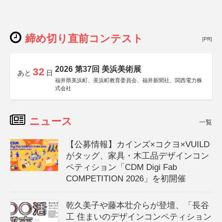
締め切り直前コンテスト
[PR]
2026 第37回 美浜美術展
32
あと
日
福井県美浜町、美浜町教育委員会、福井新聞社、関西電力株
式会社
ニュース
一覧
【公募情報】カインズ×コクヨ×VUILD
がタッグ、家具・木工品デザインコン
ペティション「CDM Digi Fab
COMPETITION 2026」を初開催
乾久美子や藤本壮介らが登壇、「長谷
工 住まいのデザインコンペティション