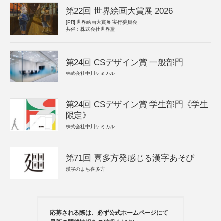
第22回 世界絵画大賞展 2026
[PR]
世界絵画大賞展 実行委員会
共催：株式会社世界堂
第24回 CSデザイン賞 一般部門
株式会社中川ケミカル
第24回 CSデザイン賞 学生部門《学生
限定》
株式会社中川ケミカル
第71回 喜多方発感じる漢字あそび
漢字のまち喜多方
応募される際は、必ず公式ホームページにて