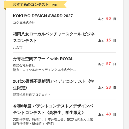
おすすめのコンテスト
[PR]
KOKUYO DESIGN AWARD 2027
60
あと
日
コクヨ株式会社
福岡八女ローカルベンチャースクール ビジネ
15
スコンテスト
あと
日
八女市
丹青社空間アワード with ROYAL
57
あと
日
株式会社丹青社
協力：ロイヤルホールディングス株式会社
運営協力：株式会社JDN
20代の野菜不足解消アイデアコンテスト《学
23
生限定》
あと
日
野菜摂取推進プロジェクト
令和8年度 パテントコンテスト／デザインパ
テントコンテスト《高校生、学生限定》
48
あと
日
文部科学省、特許庁、日本弁理士会、独立行政法人 工業
所有権情報・研修館（INPIT）