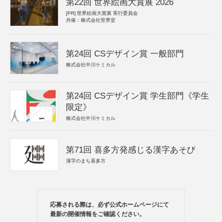
第22回 世界絵画大賞展 2026
[PR]
世界絵画大賞展 実行委員会
共催：株式会社世界堂
第24回 CSデザイン賞 一般部門
株式会社中川ケミカル
第24回 CSデザイン賞 学生部門《学生
限定》
株式会社中川ケミカル
第71回 喜多方発感じる漢字あそび
漢字のまち喜多方
応募される際は、必ず公式ホームページにて
最新の開催情報をご確認ください。