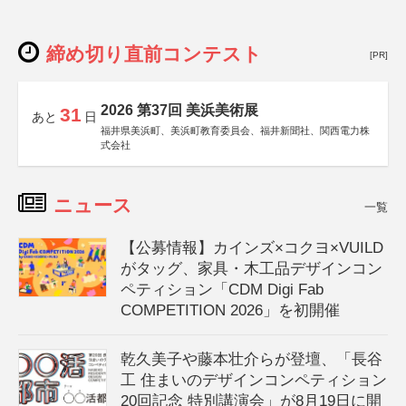
締め切り直前コンテスト
[PR]
2026 第37回 美浜美術展
31
あと
日
福井県美浜町、美浜町教育委員会、福井新聞社、関西電力株
式会社
ニュース
一覧
【公募情報】カインズ×コクヨ×VUILD
がタッグ、家具・木工品デザインコン
ペティション「CDM Digi Fab
COMPETITION 2026」を初開催
乾久美子や藤本壮介らが登壇、「長谷
工 住まいのデザインコンペティション
20回記念 特別講演会」が8月19日に開