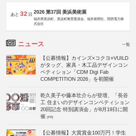
2026 第37回 美浜美術展
32
あと
日
福井県美浜町、美浜町教育委員会、福井新聞社、関西電力株
式会社
ニュース
一覧
【公募情報】カインズ×コクヨ×VUILD
がタッグ、家具・木工品デザインコン
ペティション「CDM Digi Fab
COMPETITION 2026」を初開催
乾久美子や藤本壮介らが登壇、「長谷
工 住まいのデザインコンペティション
20回記念 特別講演会」が8月19日に開
催
[PR]
【公募情報】大賞賞金100万円！学生