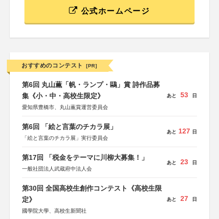
公式ホームページ
おすすめのコンテスト
[PR]
第6回 丸山薫「帆・ランプ・鷗」賞 詩作品募
53
集《小・中・高校生限定》
あと
日
愛知県豊橋市、丸山薫賞運営委員会
第6回 「絵と言葉のチカラ展」
127
あと
日
「絵と言葉のチカラ展」実行委員会
第17回 「税金をテーマに川柳大募集！」
23
あと
日
一般社団法人武蔵府中法人会
第30回 全国高校生創作コンテスト《高校生限
27
定》
あと
日
國學院大學、高校生新聞社