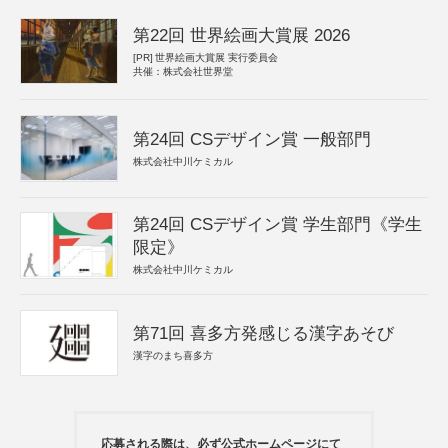
第22回 世界絵画大賞展 2026
[PR]
世界絵画大賞展 実行委員会
共催：株式会社世界堂
第24回 CSデザイン賞 一般部門
株式会社中川ケミカル
第24回 CSデザイン賞 学生部門《学生
限定》
株式会社中川ケミカル
第71回 喜多方発感じる漢字あそび
漢字のまち喜多方
応募される際は、必ず公式ホームページにて