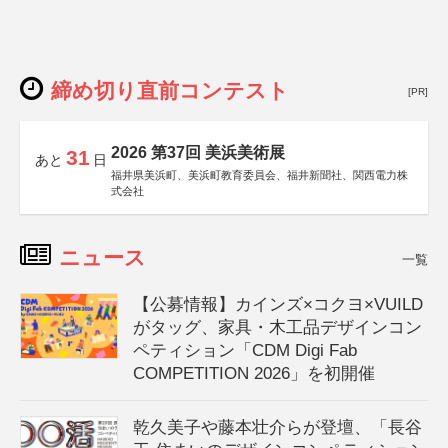
締め切り直前コンテスト
[PR]
2026 第37回 美浜美術展
31
あと
日
福井県美浜町、美浜町教育委員会、福井新聞社、関西電力株
式会社
ニュース
一覧
【公募情報】カインズ×コクヨ×VUILD
がタッグ、家具・木工品デザインコン
ペティション「CDM Digi Fab
COMPETITION 2026」を初開催
乾久美子や藤本壮介らが登壇、「長谷