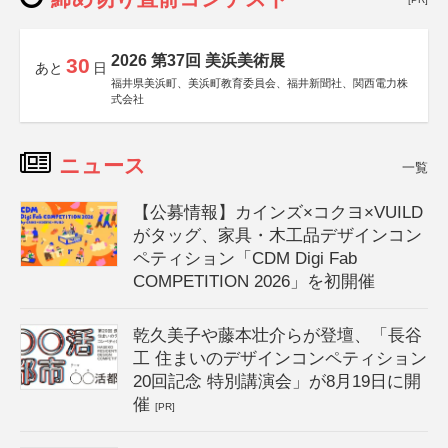
2026 第37回 美浜美術展
30
あと
日
福井県美浜町、美浜町教育委員会、福井新聞社、関西電力株
式会社
ニュース
一覧
【公募情報】カインズ×コクヨ×VUILD
がタッグ、家具・木工品デザインコン
ペティション「CDM Digi Fab
COMPETITION 2026」を初開催
乾久美子や藤本壮介らが登壇、「長谷
工 住まいのデザインコンペティション
20回記念 特別講演会」が8月19日に開
催
[PR]