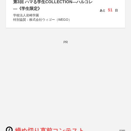
第3回 ハマる学生COLLECTION―ハルコレ
―《学生限定》
51
あと
日
学校法人岩崎学園
特別協賛：株式会社ウィゴー（WEGO）
PR
締め切り直前コンテスト
[PR]