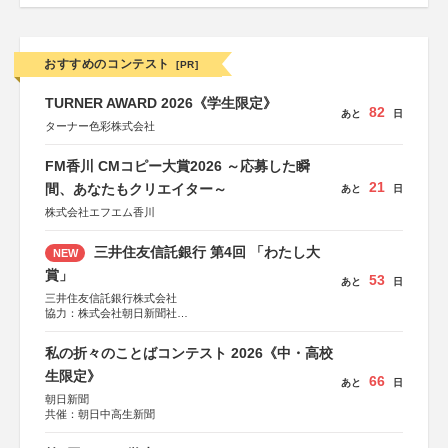
おすすめのコンテスト
[PR]
TURNER AWARD 2026《学生限定》
82
あと
日
ターナー色彩株式会社
FM香川 CMコピー大賞2026 ～応募した瞬
21
間、あなたもクリエイター～
あと
日
株式会社エフエム香川
三井住友信託銀行 第4回 「わたし大
NEW
賞」
53
あと
日
三井住友信託銀行株式会社
協力：株式会社朝日新聞社
後援：日本郵便株式会社
私の折々のことばコンテスト 2026《中・高校
生限定》
66
あと
日
朝日新聞
共催：朝日中高生新聞