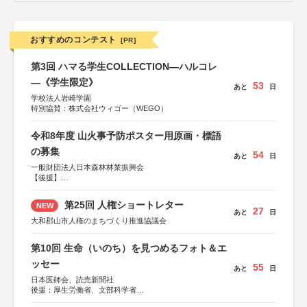
おすすめのコンテスト
[PR]
第3回 ハマる学生COLLECTION―ハルコレ
―《学生限定》
53
あと
日
学校法人岩崎学園
特別協賛：株式会社ウィゴー（WEGO）
令和8年度 山火事予防ポスター用原画・標語
の募集
54
あと
日
一般財団法人日本森林林業振興会
【後援】
総務省消防庁、文部科学省、林野庁、全国森林組合連合
会、森林火災対策協会
第25回 人権ショートレター
NEW
27
あと
日
大和郡山市人権のまちづくり推進協議会
第10回 生命（いのち）を見つめるフォト＆エ
ッセー
55
あと
日
日本医師会、読売新聞社
後援：厚生労働省、文部科学省
協賛：東京海上日動火災保険株式会社、東京海上日動あん