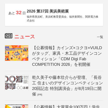
2026 第37回 美浜美術展
32
あと
日
福井県美浜町、美浜町教育委員会、福井新聞社、関西電力株
式会社
ニュース
一覧
【公募情報】カインズ×コクヨ×VUILD
がタッグ、家具・木工品デザインコン
ペティション「CDM Digi Fab
COMPETITION 2026」を初開催
乾久美子や藤本壮介らが登壇、「長谷
工 住まいのデザインコンペティション
20回記念 特別講演会」が8月19日に開
催
[PR]
【公募情報】大賞賞金100万円！学生