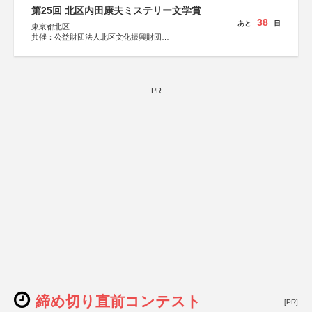
しん生命保険株式会社
第25回 北区内田康夫ミステリー文学賞
38
あと
日
東京都北区
共催：公益財団法人北区文化振興財団
協力：一般財団法人内田康夫財団
協賛：株式会社実業之日本社
PR
締め切り直前コンテスト
[PR]