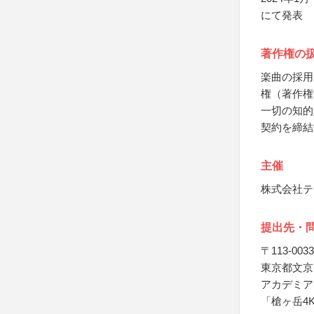
にて発表
著作権の
楽曲の採用
権（著作権
一切の知的
契約を締結
主催
株式会社テ
提出先・
〒113-0033
東京都文京区
アカデミア
「槍ヶ岳4