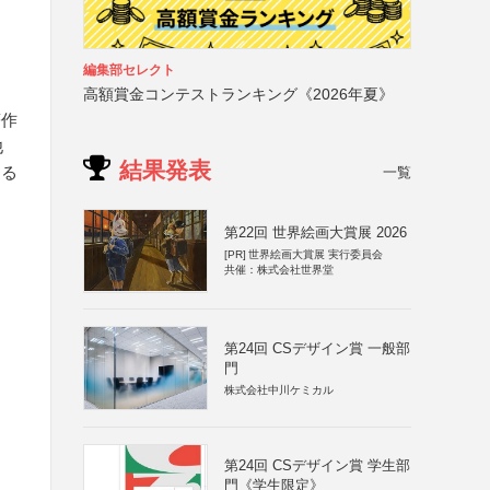
編集部セレクト
高額賞金コンテストランキング《2026年夏》
著作
他
結果発表
する
一覧
第22回 世界絵画大賞展 2026
[PR]
世界絵画大賞展 実行委員会
共催：株式会社世界堂
第24回 CSデザイン賞 一般部
門
株式会社中川ケミカル
第24回 CSデザイン賞 学生部
門《学生限定》