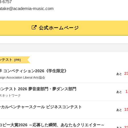
13-6757
igatake@academia-music.com
公式ホームページ
ンテスト
[PR]
大学 コンペティション2026《学生限定》
2
あと
Association Liberal Arts協会
ンテスト 2026 夢音楽部門・夢ダンス部門
1
あと
スネットワーク
ーカルベンチャースクール ビジネスコンテスト
1
あと
Mコピー大賞2026 ～応募した瞬間、あなたもクリエイター～
2
あと