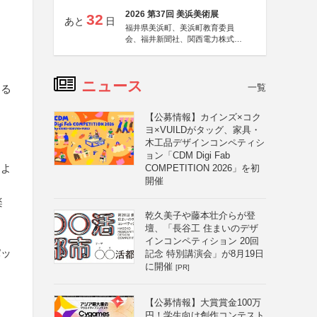
2026 第37回 美浜美術展
32
あと
日
福井県美浜町、美浜町教育委員
会、福井新聞社、関西電力株式会
社
ニュース
一覧
する
【公募情報】カインズ×コク
ヨ×VUILDがタッグ、家具・
木工品デザインコンペティシ
ョン「CDM Digi Fab
るよ
COMPETITION 2026」を初
開催
楽
乾久美子や藤本壮介らが登
壇、「長谷工 住まいのデザ
インコンペティション 20回
パッ
記念 特別講演会」が8月19日
に開催
[PR]
【公募情報】大賞賞金100万
円！学生向け創作コンテスト