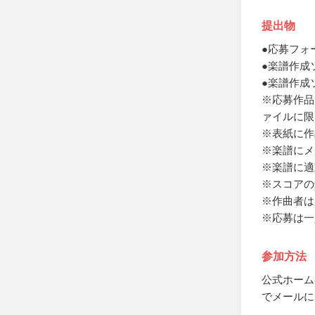
提出物
●応募フォ
●楽譜作成ソ
●楽譜作成ソ
※応募作品は
ァイルに限
※表紙に作
※楽譜にメ
※楽譜に適
※スコアの
※作曲者は
※応募は一
参加方法
公式ホーム
でメールに