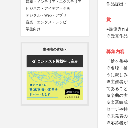
建築・インテリア・エクステリア
作品提出・
ビジネス・アイデア・企画
デジタル・Web・アプリ
賞
音楽・エンタメ・レシピ
●最優秀作
学生向け
※受賞作品
主催者の皆様へ
募集内容
「槍ヶ岳4
コンテスト掲載申し込み
※名峰「槍
うに親しみ
※主催者が
であること
※楽曲の実
※楽器編成
セージや特
※未発表の
※応募者が