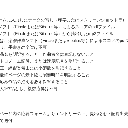
ームに入力したデータの写し（印字またはスクリーンショット等）
フト（FinaleまたはSibelius等）によるスコアのpdfファイル
フト（FinaleまたはSibelius等）から抽出したmp3ファイル
、楽譜作成ソフト（FinaleまたはSibelius等）によるスコアのpdf
り、手書きの楽譜は不可
品名を明記すること、作曲者名は表記しないこと
トロノーム記号、または速度記号を明記すること
宜、練習番号または小節数を明記すること
最終ページの最下段に演奏時間を明記すること
応募作品の控えを必ず保管すること
人1作品とし、複数応募は不可
ページ内の応募フォームよりエントリーの上、提出物を下記提出
て送付