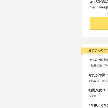
tel : 03-38
mail : yar
おすすめのコ
IMAGINE
一般社団法人Design 
せたがや夢コ
株式会社フェイ
福岡八女ロ
八女市
FM香川 C