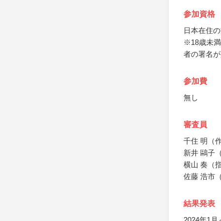
参加資格
日本在住の
※18歳未
者の署名が
参加費
無し
審査員
千住 明（
新井 鷗子
横山 奏（
佐藤 浩市
結果発表
2024年