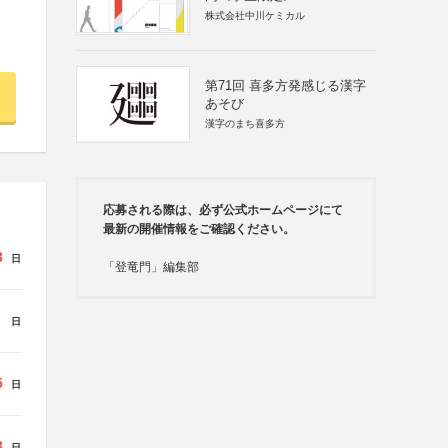
株式会社中川ケミカル
第71回 喜多方発感じる漢字
あそび
漢字のまち喜多方
応募される際は、必ず公式ホームページにて
最新の開催情報をご確認ください。
3
日
「登竜門」編集部
日
5
日
3
日