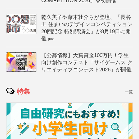
COMPETITION 2026」を初開催
乾久美子や藤本壮介らが登壇、「長谷
工 住まいのデザインコンペティション
20回記念 特別講演会」が8月19日に開
催
[PR]
【公募情報】大賞賞金100万円！学生
向け創作コンテスト「サイゲームス ク
リエイティブコンテスト2026」が開催
特集
一覧