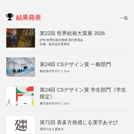
結果発表
一覧
第22回 世界絵画大賞展 2026
[PR]
世界絵画大賞展 実行委員会
共催：株式会社世界堂
第24回 CSデザイン賞 一般部門
株式会社中川ケミカル
第24回 CSデザイン賞 学生部門《学生
限定》
株式会社中川ケミカル
第71回 喜多方発感じる漢字あそび
漢字のまち喜多方