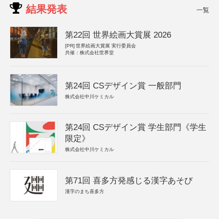
結果発表
一覧
第22回 世界絵画大賞展 2026
[PR]
世界絵画大賞展 実行委員会
共催：株式会社世界堂
第24回 CSデザイン賞 一般部門
株式会社中川ケミカル
第24回 CSデザイン賞 学生部門《学生
限定》
株式会社中川ケミカル
第71回 喜多方発感じる漢字あそび
漢字のまち喜多方