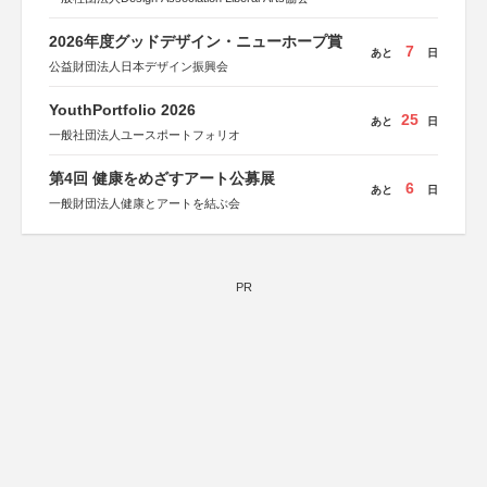
2026年度グッドデザイン・ニューホープ賞
7
あと
日
公益財団法人日本デザイン振興会
YouthPortfolio 2026
25
あと
日
一般社団法人ユースポートフォリオ
第4回 健康をめざすアート公募展
6
あと
日
一般財団法人健康とアートを結ぶ会
PR