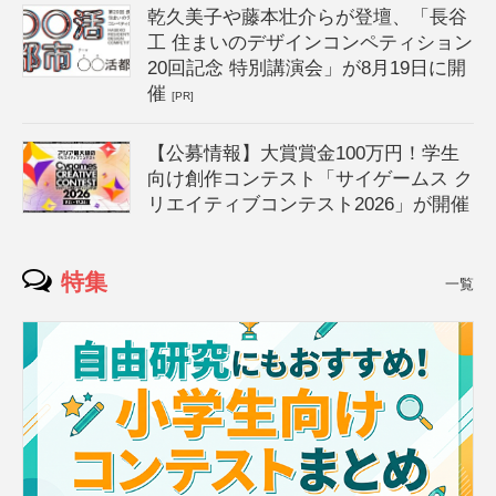
乾久美子や藤本壮介らが登壇、「長谷
工 住まいのデザインコンペティション
20回記念 特別講演会」が8月19日に開
催
[PR]
【公募情報】大賞賞金100万円！学生
向け創作コンテスト「サイゲームス ク
リエイティブコンテスト2026」が開催
特集
一覧