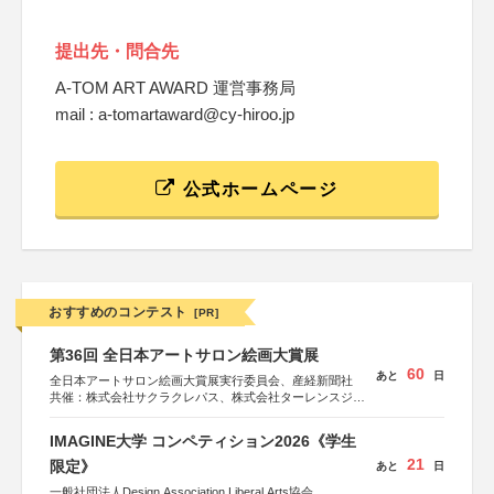
提出先・問合先
A-TOM ART AWARD 運営事務局
mail : a-tomartaward@cy-hiroo.jp
公式ホームページ
おすすめのコンテスト
[PR]
第36回 全日本アートサロン絵画大賞展
60
あと
日
全日本アートサロン絵画大賞展実行委員会、産経新聞社
共催：株式会社サクラクレパス、株式会社ターレンスジャ
パン、サクラアートサロン、株式会社アムス
IMAGINE大学 コンペティション2026《学生
21
限定》
あと
日
一般社団法人Design Association Liberal Arts協会