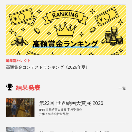
編集部セレクト
高額賞金コンテストランキング《2026年夏》
結果発表
一覧
第22回 世界絵画大賞展 2026
[PR]
世界絵画大賞展 実行委員会
共催：株式会社世界堂