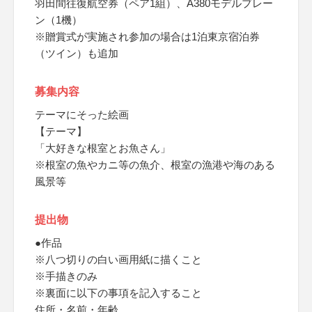
羽田間往復航空券（ペア1組）、A380モデルプレー
ン（1機）
※贈賞式が実施され参加の場合は1泊東京宿泊券
（ツイン）も追加
募集内容
テーマにそった絵画
【テーマ】
「大好きな根室とお魚さん」
※根室の魚やカニ等の魚介、根室の漁港や海のある
風景等
提出物
●作品
※八つ切りの白い画用紙に描くこと
※手描きのみ
※裏面に以下の事項を記入すること
住所・名前・年齢