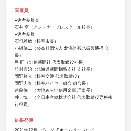
審査員
●選考委員長
石井 至（アンテナ・プレスクール校長）
●選考委員
石垣雅敏（根室市長）
小磯修二（公益社団法人 北海道観光振興機構 会
長）
星 匠（釧路新聞社 代表取締役社長）
竹村康治（北海道新聞釧路支社 支社長）
岡野将光（根室交通 代表取締役）
岡野忠春（根室ハイヤー組合 組合長）
遠藤修一（大地みらい信用金庫 理事長）
井上慎一（全日本空輸株式会社 代表取締役専務執
行役員）
結果発表
2021年12月ごろ、公式ホームページにて