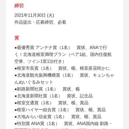
締切
2021年11月30日 (火)
作品提出・応募締切、必着
賞
●最優秀賞 アンテナ賞（1名） 賞状、ANAで行
く！北海道根室満喫プラン（ペア1組、国内往復航
空券、ツイン1室1泊付き）
●根室市長賞（1名） 賞状、楯、根室産花咲かに
●北海道観光振興機構賞（1名） 賞状、キュンちゃ
んぬいぐるみセット
●釧路新聞社賞（1名） 賞状、楯
●北海道新聞社賞（1名） 賞状、記念品
●根室交通賞（1名） 賞状、楯、賞品
●根室ハイヤー組合賞（1名） 賞状、楯、賞品
●大地みらい信金賞（1名） 賞状、楯、賞品
●特別賞 ANA賞（1名） 賞状、ANA国内線 釧路・