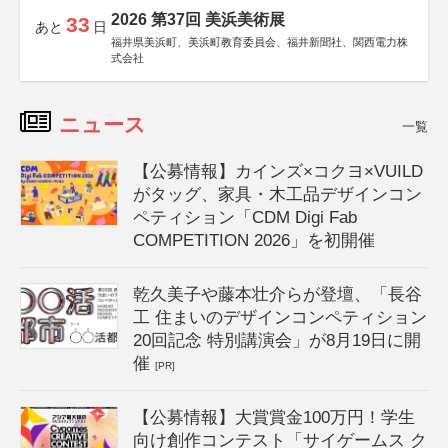
2026 第37回 美浜美術展
33
あと
日
福井県美浜町、美浜町教育委員会、福井新聞社、関西電力株
式会社
ニュース
一覧
【公募情報】カインズ×コクヨ×VUILD
がタッグ、家具・木工品デザインコン
ペティション「CDM Digi Fab
COMPETITION 2026」を初開催
乾久美子や藤本壮介らが登壇、「長谷
工 住まいのデザインコンペティション
20回記念 特別講演会」が8月19日に開
催
[PR]
【公募情報】大賞賞金100万円！学生
向け創作コンテスト「サイゲームス ク