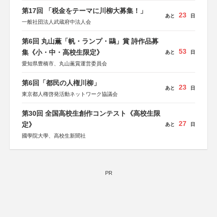
第17回 「税金をテーマに川柳大募集！」
23
あと
日
一般社団法人武蔵府中法人会
第6回 丸山薫「帆・ランプ・鷗」賞 詩作品募
53
集《小・中・高校生限定》
あと
日
愛知県豊橋市、丸山薫賞運営委員会
第6回「都民の人権川柳」
23
あと
日
東京都人権啓発活動ネットワーク協議会
第30回 全国高校生創作コンテスト《高校生限
27
定》
あと
日
國學院大學、高校生新聞社
PR