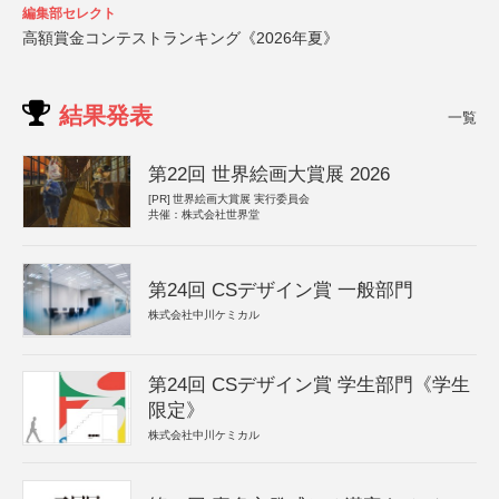
編集部セレクト
高額賞金コンテストランキング《2026年夏》
結果発表
一覧
第22回 世界絵画大賞展 2026
[PR]
世界絵画大賞展 実行委員会
共催：株式会社世界堂
第24回 CSデザイン賞 一般部門
株式会社中川ケミカル
第24回 CSデザイン賞 学生部門《学生
限定》
株式会社中川ケミカル