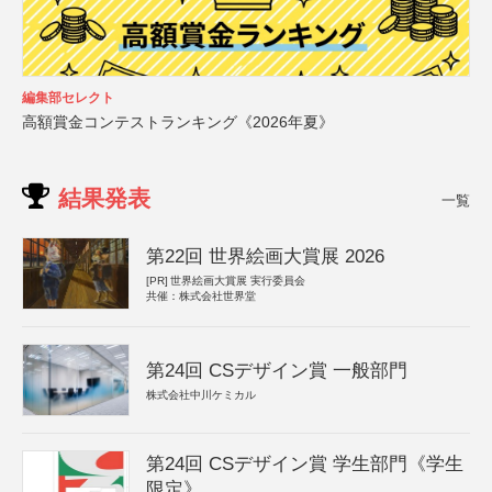
編集部セレクト
高額賞金コンテストランキング《2026年夏》
結果発表
一覧
第22回 世界絵画大賞展 2026
[PR]
世界絵画大賞展 実行委員会
共催：株式会社世界堂
第24回 CSデザイン賞 一般部門
株式会社中川ケミカル
第24回 CSデザイン賞 学生部門《学生
限定》