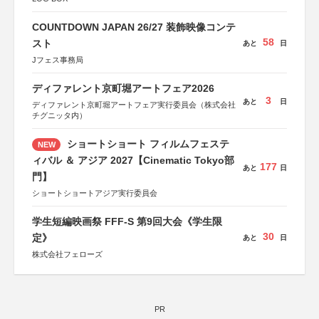
COUNTDOWN JAPAN 26/27 装飾映像コンテ
58
スト
あと
日
Jフェス事務局
ディファレント京町堀アートフェア2026
3
あと
日
ディファレント京町堀アートフェア実行委員会（株式会社
チグニッタ内）
ショートショート フィルムフェステ
NEW
ィバル ＆ アジア 2027【Cinematic Tokyo部
177
あと
日
門】
ショートショートアジア実行委員会
学生短編映画祭 FFF-S 第9回大会《学生限
30
定》
あと
日
株式会社フェローズ
PR