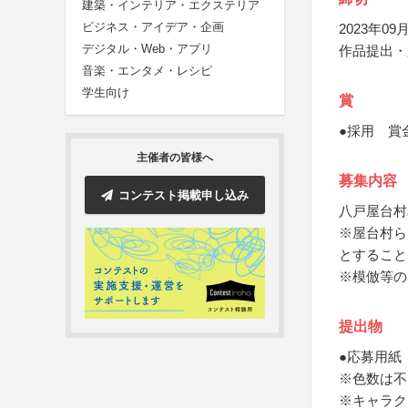
建築・インテリア・エクステリア
ビジネス・アイデア・企画
2023年09月
デジタル・Web・アプリ
作品提出・
音楽・エンタメ・レシピ
学生向け
賞
●採用 賞
主催者の皆様へ
募集内容
コンテスト掲載申し込み
八戸屋台村
※屋台村ら
とすること
※模倣等の
提出物
●応募用紙
※色数は不
※キャラク