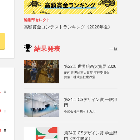
編集部セレクト
高額賞金コンテストランキング《2026年夏》
結果発表
一覧
第22回 世界絵画大賞展 2026
[PR]
世界絵画大賞展 実行委員会
共催：株式会社世界堂
1
日
第24回 CSデザイン賞 一般部
門
0
日
株式会社中川ケミカル
8
日
第24回 CSデザイン賞 学生部
門《学生限定》