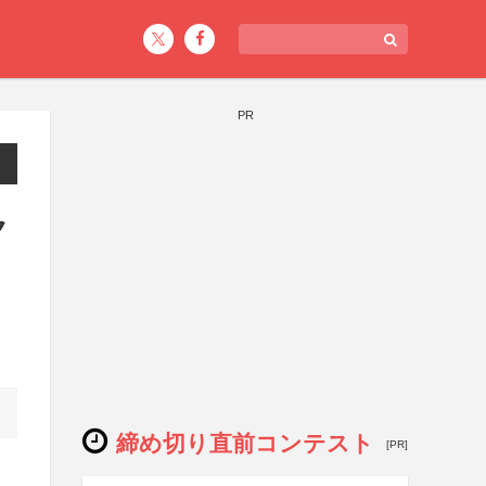
PR
ク
締め切り直前コンテスト
[PR]