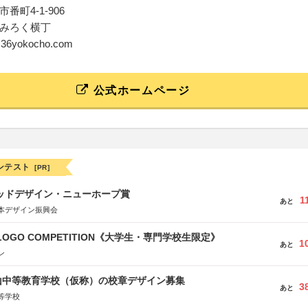
番町4-1-906
みろく横丁
o@36yokocho.com
公式ホームページ
ンテスト
[PR]
グッドデザイン・ニューホープ賞
1
あと
本デザイン振興会
 LOGO COMPETITION《大学生・専門学校生限定》
1
あと
ン
山中等教育学校（仮称）の校章デザイン募集
3
あと
等学校