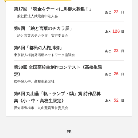
第17回 「税金をテーマに川柳大募集！」
22
あと
日
一般社団法人武蔵府中法人会
第6回 「絵と言葉のチカラ展」
126
あと
日
「絵と言葉のチカラ展」実行委員会
第6回「都民の人権川柳」
22
あと
日
東京都人権啓発活動ネットワーク協議会
第30回 全国高校生創作コンテスト《高校生限
26
定》
あと
日
國學院大學、高校生新聞社
第6回 丸山薫「帆・ランプ・鷗」賞 詩作品募
52
集《小・中・高校生限定》
あと
日
愛知県豊橋市、丸山薫賞運営委員会
PR