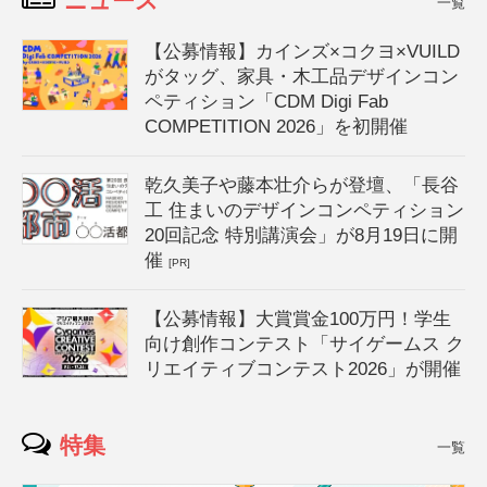
ニュース
一覧
【公募情報】カインズ×コクヨ×VUILD
がタッグ、家具・木工品デザインコン
ペティション「CDM Digi Fab
COMPETITION 2026」を初開催
乾久美子や藤本壮介らが登壇、「長谷
工 住まいのデザインコンペティション
20回記念 特別講演会」が8月19日に開
催
[PR]
【公募情報】大賞賞金100万円！学生
向け創作コンテスト「サイゲームス ク
リエイティブコンテスト2026」が開催
特集
一覧