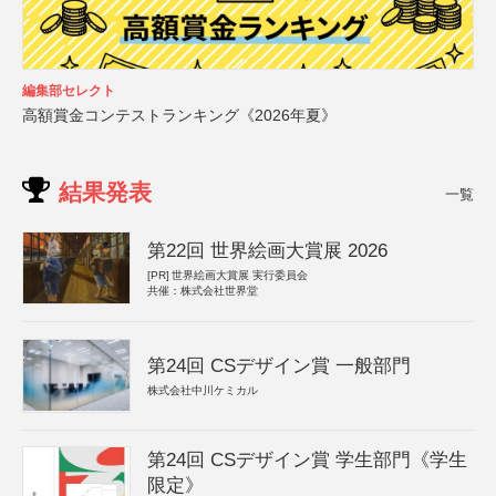
編集部セレクト
高額賞金コンテストランキング《2026年夏》
結果発表
一覧
第22回 世界絵画大賞展 2026
[PR]
世界絵画大賞展 実行委員会
共催：株式会社世界堂
第24回 CSデザイン賞 一般部門
株式会社中川ケミカル
第24回 CSデザイン賞 学生部門《学生
限定》