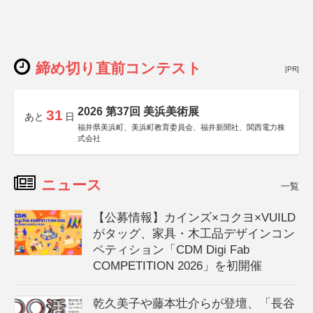
締め切り直前コンテスト
[PR]
2026 第37回 美浜美術展
31
あと
日
福井県美浜町、美浜町教育委員会、福井新聞社、関西電力株
式会社
ニュース
一覧
【公募情報】カインズ×コクヨ×VUILD
がタッグ、家具・木工品デザインコン
ペティション「CDM Digi Fab
COMPETITION 2026」を初開催
乾久美子や藤本壮介らが登壇、「長谷