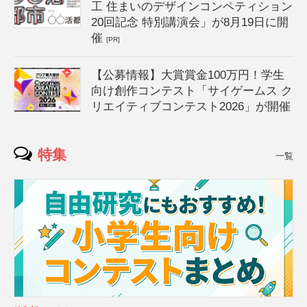
工 住まいのデザインコンペティション
20回記念 特別講演会」が8月19日に開
催
[PR]
【公募情報】大賞賞金100万円！学生
向け創作コンテスト「サイゲームス ク
リエイティブコンテスト2026」が開催
特集
一覧