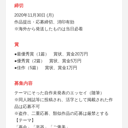
締切
2020年11月30日 (月)
作品提出・応募締切、消印有効
※海外から発送したものは当日必着
賞
●最優秀賞（1篇） 賞状、賞金20万円
●優秀賞（2篇） 賞状、賞金5万円
●佳作（5篇） 賞状、賞金1万円
募集内容
テーマにそった自作未発表のエッセイ（随筆）
※同人雑誌等に投稿され、活字として掲載された作
品は応募不可
※盗作、二重応募、類似作品の応募は厳禁とする
【テーマ】
「再会」「楽器」「ご褒美」