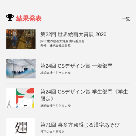
結果発表
一覧
第22回 世界絵画大賞展 2026
[PR]
世界絵画大賞展 実行委員会
共催：株式会社世界堂
第24回 CSデザイン賞 一般部門
株式会社中川ケミカル
第24回 CSデザイン賞 学生部門《学生
限定》
株式会社中川ケミカル
第71回 喜多方発感じる漢字あそび
漢字のまち喜多方