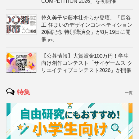
COMPETITION 2026」を初開催
乾久美子や藤本壮介らが登壇、「長谷
工 住まいのデザインコンペティション
20回記念 特別講演会」が8月19日に開
催
[PR]
【公募情報】大賞賞金100万円！学生
向け創作コンテスト「サイゲームス ク
リエイティブコンテスト2026」が開催
特集
一覧