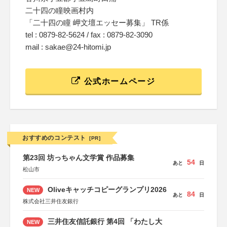
二十四の瞳映画村内
「二十四の瞳 岬文壇エッセー募集」 TR係
tel : 0879-82-5624 / fax : 0879-82-3090
mail : sakae@24-hitomi.jp
公式ホームページ
おすすめのコンテスト
[PR]
第23回 坊っちゃん文学賞 作品募集
54
あと
日
松山市
Oliveキャッチコピーグランプリ2026
NEW
84
あと
日
株式会社三井住友銀行
三井住友信託銀行 第4回 「わたし大
NEW