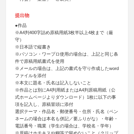
提出物
●作品
※A4判400字詰め原稿用紙3枚半以上4枚まで（厳
守）
※日本語で縦書き
※パソコン・ワープロ使用の場合は、上記と同じ条
件で原稿用紙書式を使用
※メールの場合は、上記の書式を守り作成したword
ファイルを添付
※本文に題名・氏名は記入しないこと
※作品とは別にA4判用紙またはA4判原稿用紙（公
式ホームページよりダウンロード）1枚に以下の事
項を記入し、原稿冒頭に添付
選択テーマ・作品名・郵便番号・住所・氏名（ペン
ネームの場合は本名も併記／要ふりがな）・年齢・
電話番号・職業（学生の場合は、学校名・学年）
※原稿はホチキスや糊等で留めないこと（クリップ