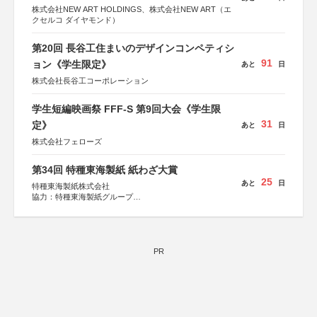
株式会社NEW ART HOLDINGS、株式会社NEW ART（エ
クセルコ ダイヤモンド）
第20回 長谷工住まいのデザインコンペティシ
91
ョン《学生限定》
あと
日
株式会社長谷工コーポレーション
学生短編映画祭 FFF-S 第9回大会《学生限
31
定》
あと
日
株式会社フェローズ
第34回 特種東海製紙 紙わざ大賞
25
あと
日
特種東海製紙株式会社
協力：特種東海製紙グループ
特別協賛：静岡県長泉町
PR