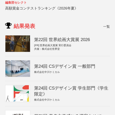
編集部セレクト
高額賞金コンテストランキング《2026年夏》
結果発表
一覧
第22回 世界絵画大賞展 2026
[PR]
世界絵画大賞展 実行委員会
共催：株式会社世界堂
第24回 CSデザイン賞 一般部門
株式会社中川ケミカル
第24回 CSデザイン賞 学生部門《学生
限定》
株式会社中川ケミカル