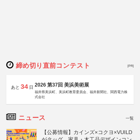
締め切り直前コンテスト
[PR]
2026 第37回 美浜美術展
34
あと
日
福井県美浜町、美浜町教育委員会、福井新聞社、関西電力株
式会社
ニュース
一覧
【公募情報】カインズ×コクヨ×VUILD
がタッグ、家具・木工品デザインコン