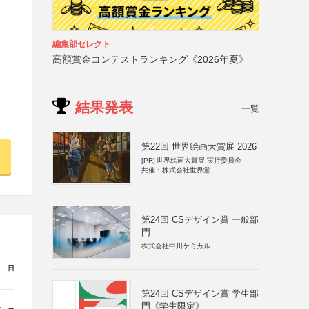
編集部セレクト
高額賞金コンテストランキング《2026年夏》
結果発表
一覧
第22回 世界絵画大賞展 2026
[PR]
世界絵画大賞展 実行委員会
共催：株式会社世界堂
第24回 CSデザイン賞 一般部
門
株式会社中川ケミカル
日
第24回 CSデザイン賞 学生部
門《学生限定》