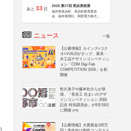
2026 第37回 美浜美術展
33
あと
日
福井県美浜町、美浜町教育委員
会、福井新聞社、関西電力株式会
社
ニュース
一覧
【公募情報】カインズ×コク
ヨ×VUILDがタッグ、家具・
木工品デザインコンペティシ
ョン「CDM Digi Fab
COMPETITION 2026」を初
開催
乾久美子や藤本壮介らが登
壇、「長谷工 住まいのデザ
インコンペティション 20回
記念 特別講演会」が8月19日
に開催
[PR]
【公募情報】大賞賞金100万
れ
円！学生向け創作コンテスト