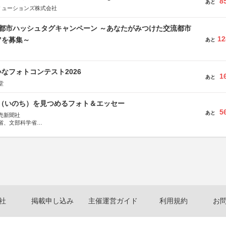
8
あと
リューションズ株式会社
流都市ハッシュタグキャンペーン ～あなたがみつけた交流都市
12
”を募集～
あと
なフォトコンテスト2026
1
あと
堂
命（いのち）を見つめるフォト＆エッセー
5
あと
売新聞社
省、文部科学省
日動火災保険株式会社、東京海上日動あんしん生命保険株式会社
社
掲載申し込み
主催運営ガイド
利用規約
お