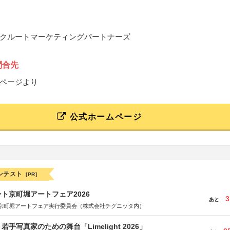
クルートマーケティングパートナーズ
問合先
ページより
公式ホームページ
ンテスト
[PR]
ト京町堀アートフェア2026
3
あと
京町堀アートフェア実行委員会（株式会社チグニッタ内）
手写真家のための舞台「Limelight 2026」