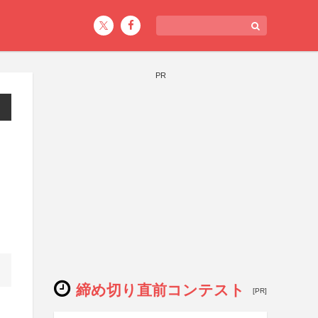
PR
締め切り直前コンテスト
[PR]