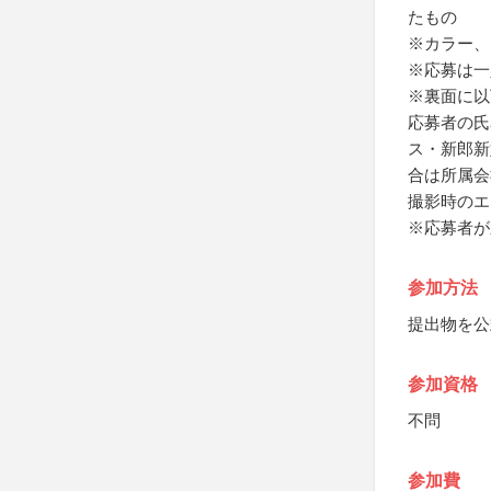
たもの
※カラー、
※応募は一
※裏面に以
応募者の氏
ス・新郎新
合は所属会
撮影時のエ
※応募者が
参加方法
提出物を公
参加資格
不問
参加費