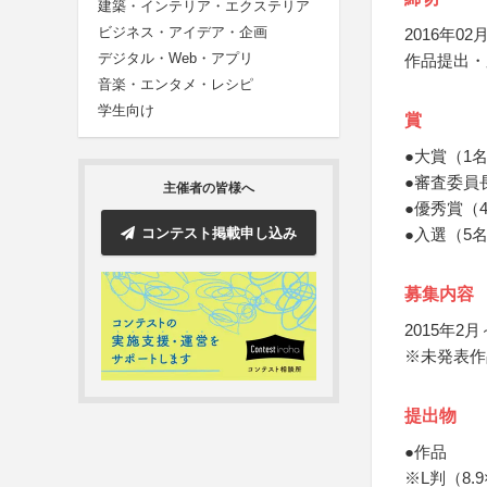
建築・インテリア・エクステリア
ビジネス・アイデア・企画
2016年02月
デジタル・Web・アプリ
作品提出・
音楽・エンタメ・レシピ
学生向け
賞
●大賞（1
●審査委員
主催者の皆様へ
●優秀賞（
コンテスト掲載申し込み
●入選（5
募集内容
2015年2
※未発表作
提出物
●作品
※L判（8.