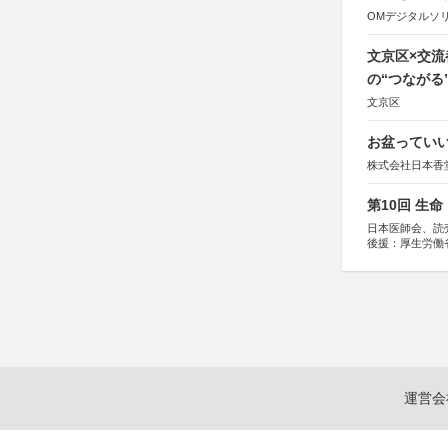
OMデジタルソ
文京区×交
の“つながる
文京区
お盆っていい
株式会社日本香
第10回 生
日本医師会、読
後援：厚生労働
協賛：東京海上
運営会