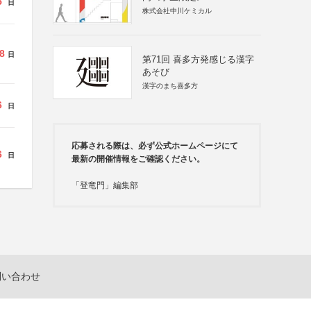
5
日
株式会社中川ケミカル
8
日
第71回 喜多方発感じる漢字
あそび
漢字のまち喜多方
6
日
応募される際は、必ず公式ホームページにて
6
日
最新の開催情報をご確認ください。
「登竜門」編集部
問い合わせ