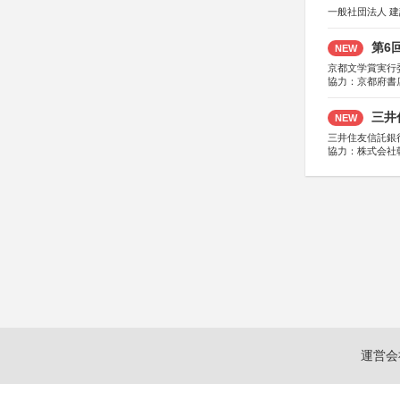
一般社団法人 
第6
NEW
京都文学賞実行
協力：京都府書
社、集英社、小
研究所、双葉社
三井
NEW
三井住友信託銀
協力：株式会社
後援：日本郵便
運営会