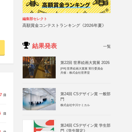
編集部セレクト
高額賞金コンテストランキング《2026年夏》
結果発表
一覧
第22回 世界絵画大賞展 2026
[PR]
世界絵画大賞展 実行委員会
共催：株式会社世界堂
第24回 CSデザイン賞 一般部
7
日
門
株式会社中川ケミカル
6
日
第24回 CSデザイン賞 学生部
門《学生限定》
3