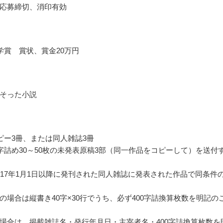
応募締切、消印有効
学賞 賞状、賞金20万円
そった小説
ピー3冊、または同人雑誌3冊
0字詰め30～50枚の未発表原稿3部（同一作品をコピーして）を送付
017年1月1日以降に発刊された同人雑誌に発表された作品で同条件
の場合は縦書き40字×30行でうち、必ず400字詰換算枚数を明記の
場合は、掲載雑誌名・発行年月日・主宰者名・400字詰換算枚数を