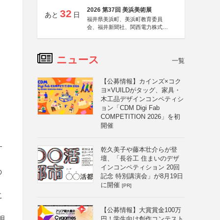
2026 第37回 美浜美術展
32
あと
日
福井県美浜町、美浜町教育委員
会、福井新聞社、関西電力株式会
社
ニュース
一覧
【公募情報】カインズ×コク
ヨ×VUILDがタッグ、家具・
木工品デザインコンペティシ
ョン「CDM Digi Fab
COMPETITION 2026」を初
開催
す
乾久美子や藤本壮介らが登
壇、「長谷工 住まいのデザ
インコンペティション 20回
の
記念 特別講演会」が8月19日
に開催
[PR]
こ
【公募情報】大賞賞金100万
明
円！学生向け創作コンテスト