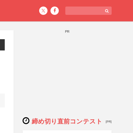
PR
締め切り直前コンテスト
[PR]