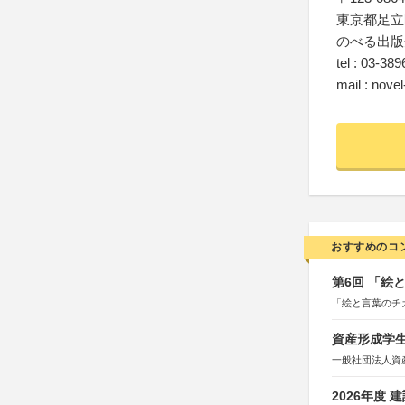
東京都足立区
のべる出版
tel : 03-38
mail : nov
おすすめのコ
第6回 「絵
「絵と言葉のチ
資産形成学生
一般社団法人資
2026年度