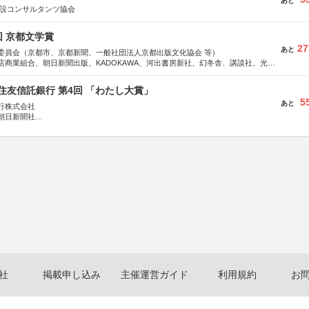
あと
建設コンサルタンツ協会
回 京都文学賞
27
あと
委員会（京都市、京都新聞、一般社団法人京都出版文化協会 等）
店商業組合、朝日新聞出版、KADOKAWA、河出書房新社、幻冬舎、講談社、光文
学館、祥伝社、新潮社、淡交社、ちいさいミシマ社、徳間書店、早川書房、PHP
、文藝春秋、ポプラ社、毎日新聞出版
住友信託銀行 第4回 「わたし大賞」
5
あと
行株式会社
朝日新聞社
株式会社
社
掲載申し込み
主催運営ガイド
利用規約
お