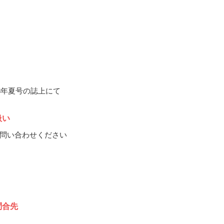
18年夏号の誌上にて
扱い
問い合わせください
問合先