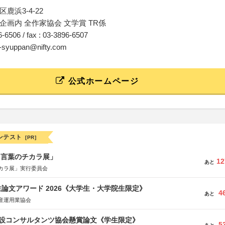
鹿浜3-4-22
企画内 全作家協会 文学賞 TR係
96-6506 / fax : 03-3896-6507
el-syuppan@nifty.com
公式ホームページ
ンテスト
[PR]
と言葉のチカラ展」
12
あと
カラ展」実行委員会
論文アワード 2026《大学生・大学院生限定》
4
あと
産運用業協会
 建設コンサルタンツ協会懸賞論文《学生限定》
5