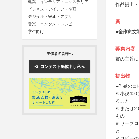
建築・インテリア・エクステリア
作品提出・
ビジネス・アイデア・企画
デジタル・Web・アプリ
賞
音楽・エンタメ・レシピ
●全作家文
学生向け
募集内容
主催者の皆様へ
賞の主旨に
コンテスト掲載申し込み
提出物
●作品のコ
※小説40
ること
※または2
もの
※ワープロ
と
※コピーの