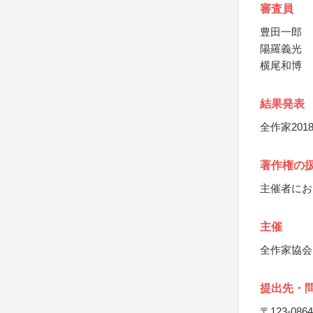
審査員
豊田一郎
陽羅義光
横尾和博
結果発表
全作家20
著作権の
主催者にお
主催
全作家協会
提出先・
〒123-0864