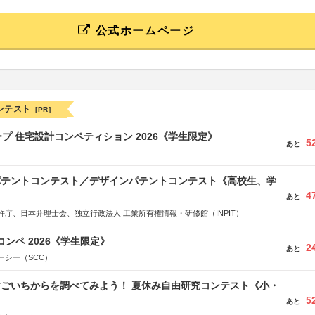
公式ホームページ
ンテスト
[PR]
プ 住宅設計コンペティション 2026《学生限定》
5
あと
 パテントコンテスト／デザインパテントコンテスト《高校生、学
4
あと
許庁、日本弁理士会、独立行政法人 工業所有権情報・研修館（INPIT）
コンペ 2026《学生限定》
2
あと
ーシー（SCC）
すごいちからを調べてみよう！ 夏休み自由研究コンテスト《小・
5
》
あと