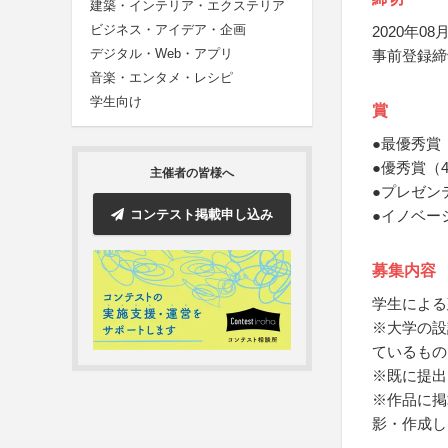
建築・インテリア・エクステリア
ビジネス・アイデア・企画
2020年08月
デジタル・Web・アプリ
事前登録締
音楽・エンタメ・レシピ
学生向け
賞
●最優秀賞
●優秀賞（
主催者の皆様へ
●プレゼン
コンテスト掲載申し込み
●イノベー
募集内容
学生による
※大学の設
ているもの
※既に提出
※作品に掲
影・作成し