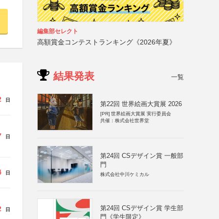
編集部セレクト
高額賞金コンテストランキング《2026年夏》
結果発表
一覧
2
日
第22回 世界絵画大賞展 2026
[PR]
世界絵画大賞展 実行委員会
共催：株式会社世界堂
7
日
第24回 CSデザイン賞 一般部
門
4
日
株式会社中川ケミカル
第24回 CSデザイン賞 学生部
2
日
門《学生限定》