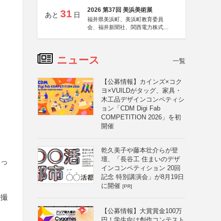
2026 第37回 美浜美術展
31
あと
日
福井県美浜町、美浜町教育委員
会、福井新聞社、関西電力株式会
社
ニュース
一覧
【公募情報】カインズ×コク
ヨ×VUILDがタッグ、家具・
木工品デザインコンペティシ
ョン「CDM Digi Fab
COMPETITION 2026」を初
開催
乾久美子や藤本壮介らが登
壇、「長谷工 住まいのデザ
まっ
インコンペティション 20回
記念 特別講演会」が8月19日
に開催
[PR]
で撮
【公募情報】大賞賞金100万
円！学生向け創作コンテスト