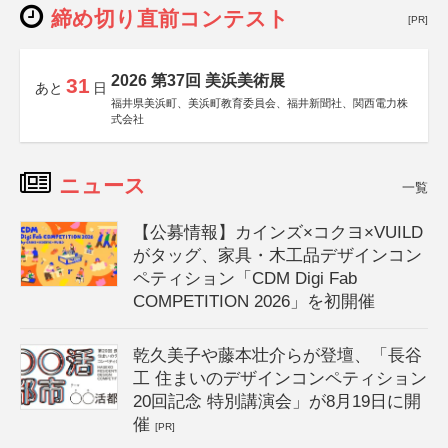
締め切り直前コンテスト
[PR]
2026 第37回 美浜美術展
31
あと
日
福井県美浜町、美浜町教育委員会、福井新聞社、関西電力株
式会社
ニュース
一覧
【公募情報】カインズ×コクヨ×VUILD
がタッグ、家具・木工品デザインコン
ペティション「CDM Digi Fab
COMPETITION 2026」を初開催
乾久美子や藤本壮介らが登壇、「長谷
工 住まいのデザインコンペティション
20回記念 特別講演会」が8月19日に開
催
[PR]