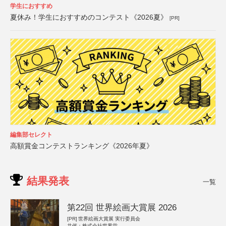
学生におすすめ
夏休み！学生におすすめのコンテスト《2026夏》
[PR]
編集部セレクト
高額賞金コンテストランキング《2026年夏》
結果発表
一覧
第22回 世界絵画大賞展 2026
[PR]
世界絵画大賞展 実行委員会
共催：株式会社世界堂