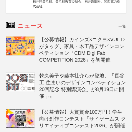
福井県美浜町、美浜町教育委員会、福井新聞社、関西電力株
式会社
ニュース
一覧
【公募情報】カインズ×コクヨ×VUILD
がタッグ、家具・木工品デザインコン
ペティション「CDM Digi Fab
COMPETITION 2026」を初開催
乾久美子や藤本壮介らが登壇、「長谷
工 住まいのデザインコンペティション
20回記念 特別講演会」が8月19日に開
催
[PR]
【公募情報】大賞賞金100万円！学生
向け創作コンテスト「サイゲームス ク
リエイティブコンテスト2026」が開催