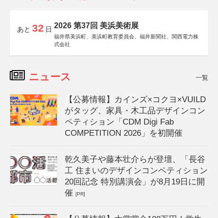
2026 第37回 美浜美術展
32
あと
日
福井県美浜町、美浜町教育委員会、福井新聞社、関西電力株
式会社
ニュース
一覧
【公募情報】カインズ×コクヨ×VUILD
がタッグ、家具・木工品デザインコン
ペティション「CDM Digi Fab
COMPETITION 2026」を初開催
乾久美子や藤本壮介らが登壇、「長谷
工 住まいのデザインコンペティション
20回記念 特別講演会」が8月19日に開
催
[PR]