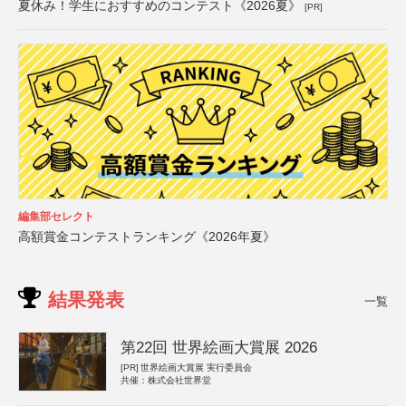
夏休み！学生におすすめのコンテスト《2026夏》
[PR]
編集部セレクト
高額賞金コンテストランキング《2026年夏》
結果発表
一覧
第22回 世界絵画大賞展 2026
[PR]
世界絵画大賞展 実行委員会
共催：株式会社世界堂