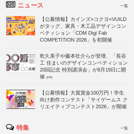
ニュース
一覧
【公募情報】カインズ×コクヨ×VUILD
がタッグ、家具・木工品デザインコン
ペティション「CDM Digi Fab
COMPETITION 2026」を初開催
乾久美子や藤本壮介らが登壇、「長谷
工 住まいのデザインコンペティション
20回記念 特別講演会」が8月19日に開
催
[PR]
【公募情報】大賞賞金100万円！学生
向け創作コンテスト「サイゲームス ク
リエイティブコンテスト2026」が開催
特集
一覧