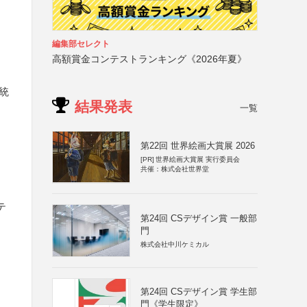
編集部セレクト
高額賞金コンテストランキング《2026年夏》
 統
結果発表
一覧
第22回 世界絵画大賞展 2026
[PR]
世界絵画大賞展 実行委員会
共催：株式会社世界堂
テ
第24回 CSデザイン賞 一般部
門
株式会社中川ケミカル
第24回 CSデザイン賞 学生部
門《学生限定》