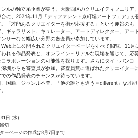
ャンルの独立系企業が集う、大阪西区のクリエイティブエリア
台に、2024年11月「ディファレント京町堀アートフェア」が
す。「才能あるクリエイターを街が応援する」という趣旨のも
家、ギャラリスト、キュレーター、アートディレクター、アー
エンサーなど幅広い分野の審査員が参加しています。
Web上に公開されるクリエイターページをすべて閲覧、11月
行われる作品発表と、オンライン～リアルな現場を通じて、応
なコラボレーションの可能性を探ります。さらにタイ・バンコ
・深圳からも審査員が参加。審査員賞に選ばれたクリエイター
アでの作品発表のチャンスが待っています。
、国籍、ジャンル不問。「他の誰とも違う＝different」な才能
す。
31日 (水)
締切
ターページの作成は8月7日まで