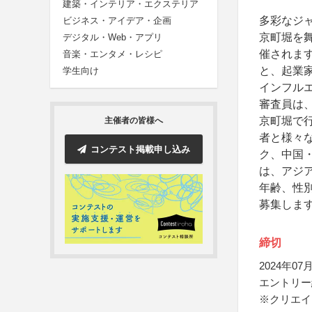
建築・インテリア・エクステリア
多彩なジ
ビジネス・アイデア・企画
京町堀を舞
デジタル・Web・アプリ
催されま
音楽・エンタメ・レシピ
と、起業
学生向け
インフル
審査員は、
京町堀で
主催者の皆様へ
者と様々
コンテスト掲載申し込み
ク、中国
は、アジ
年齢、性別
募集しま
締切
2024年07月
エントリー
※クリエイ