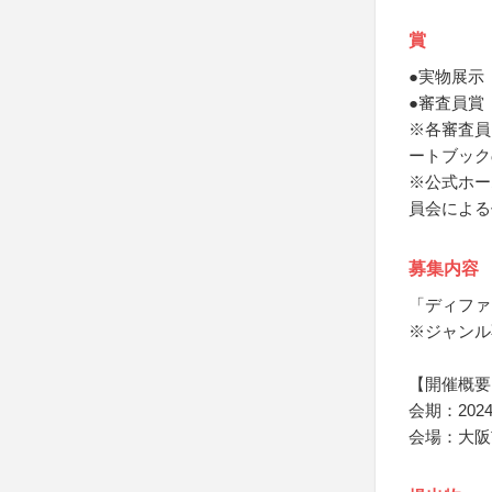
賞
●実物展示
●審査員賞
※各審査員
ートブック
※公式ホー
員会による
募集内容
「ディファ
※ジャンル
【開催概要
会期：202
会場：大阪