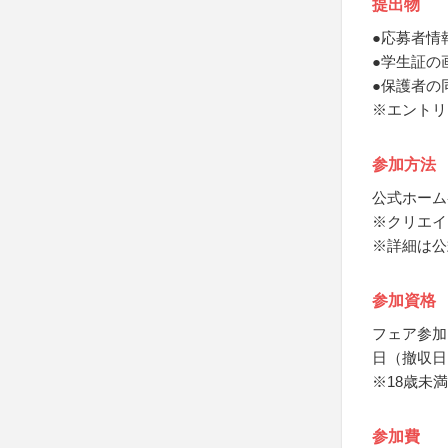
提出物
●応募者情
●学生証の
●保護者の
※エントリ
参加方法
公式ホーム
※クリエイ
※詳細は公
参加資格
フェア参加
日（撤収日
※18歳未
参加費