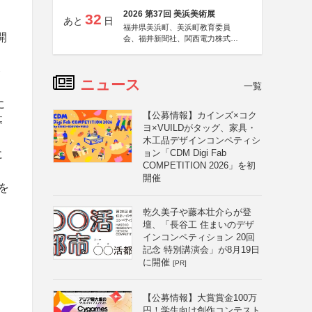
2026 第37回 美浜美術展
32
、
あと
日
福井県美浜町、美浜町教育委員
開
会、福井新聞社、関西電力株式会
社
ト
ニュース
一覧
に
【公募情報】カインズ×コク
募
ヨ×VUILDがタッグ、家具・
木工品デザインコンペティシ
ョン「CDM Digi Fab
に
COMPETITION 2026」を初
開催
を
乾久美子や藤本壮介らが登
壇、「長谷工 住まいのデザ
インコンペティション 20回
記念 特別講演会」が8月19日
に開催
[PR]
【公募情報】大賞賞金100万
円！学生向け創作コンテスト