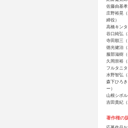
佐藤由基孝（
庄野裕晃（
締役）
高橋キンタ
谷口純弘（
寺田順三（
徳光健治（
服部滋樹（g
久岡崇裕（
フルタニタ
水野智弘（
森下ひろき
ー）
山根シボル
吉田貴紀（
著作権の
応募作品お