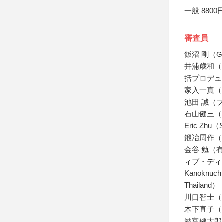
一般 8800
審査員
飯沼 剛（Ga
井浦歳和（A
括プロデュ
家入一真（株
池田 誠（
石山健三（
Eric Zhu（S
鍛冶周作（有
金谷 勉（
ィブ・ディ
Kanoknuch 
Thailand）
川口智士（
木下直子（
納富健太郎