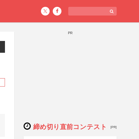
PR
締め切り直前コンテスト
[PR]