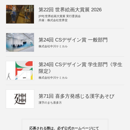
第22回 世界絵画大賞展 2026
[PR]
世界絵画大賞展 実行委員会
共催：株式会社世界堂
第24回 CSデザイン賞 一般部門
株式会社中川ケミカル
第24回 CSデザイン賞 学生部門《学生
限定》
株式会社中川ケミカル
第71回 喜多方発感じる漢字あそび
漢字のまち喜多方
応募される際は、必ず公式ホームページにて