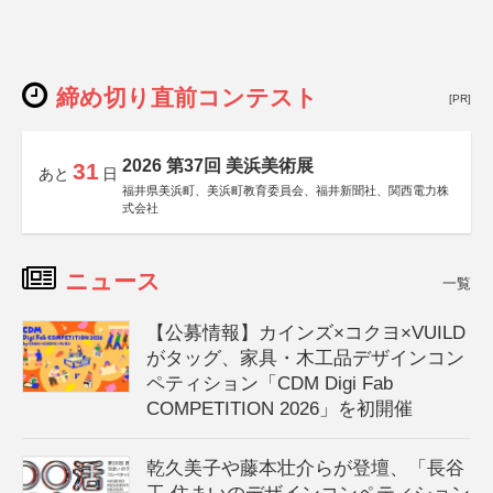
締め切り直前コンテスト
[PR]
2026 第37回 美浜美術展
31
あと
日
福井県美浜町、美浜町教育委員会、福井新聞社、関西電力株
式会社
ニュース
一覧
【公募情報】カインズ×コクヨ×VUILD
がタッグ、家具・木工品デザインコン
ペティション「CDM Digi Fab
COMPETITION 2026」を初開催
乾久美子や藤本壮介らが登壇、「長谷