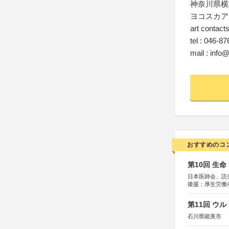
神奈川県横須
ヨコスカア
art contac
tel : 046-8
mail : info
おすすめのコ
第10回 生
日本医師会、読
後援：厚生労働
協賛：東京海上
第11回 ウ
石川県能美市