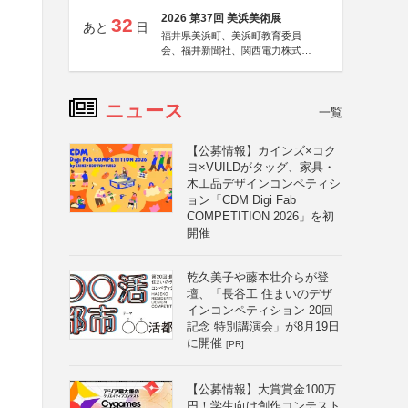
2026 第37回 美浜美術展
32
あと
日
福井県美浜町、美浜町教育委員
会、福井新聞社、関西電力株式会
社
ニュース
一覧
【公募情報】カインズ×コク
ヨ×VUILDがタッグ、家具・
木工品デザインコンペティシ
ョン「CDM Digi Fab
COMPETITION 2026」を初
開催
乾久美子や藤本壮介らが登
壇、「長谷工 住まいのデザ
インコンペティション 20回
記念 特別講演会」が8月19日
に開催
[PR]
【公募情報】大賞賞金100万
円！学生向け創作コンテスト