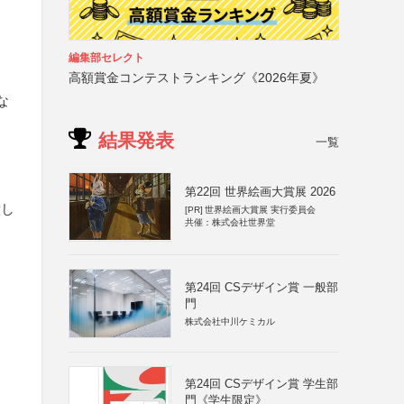
編集部セレクト
高額賞金コンテストランキング《2026年夏》
な
結果発表
一覧
第22回 世界絵画大賞展 2026
意し
[PR]
世界絵画大賞展 実行委員会
共催：株式会社世界堂
第24回 CSデザイン賞 一般部
門
株式会社中川ケミカル
第24回 CSデザイン賞 学生部
門《学生限定》