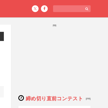
PR
締め切り直前コンテスト
[PR]