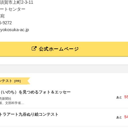
賀市上町2-3-11
ートセンター
ts宛
76-9272
@yokosuka-ac.jp
公式ホームページ
ンテスト
[PR]
命（いのち）を見つめるフォト＆エッセー
5
あと
売新聞社
省、文部科学省
日動火災保険株式会社、東京海上日動あんしん生命保険株式会社
ルトラアート九谷ぬり絵コンテスト
5
あと