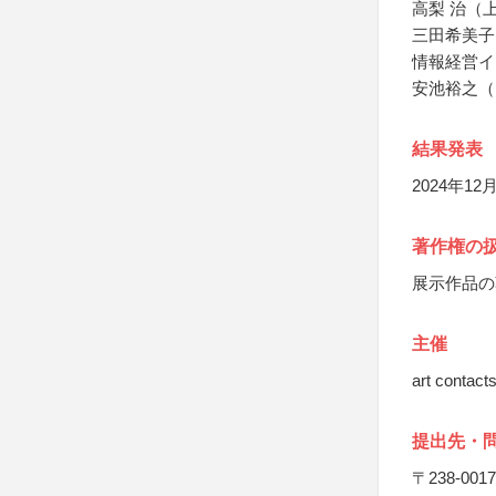
高梨 治（
三田希美子
情報経営イ
安池裕之（
結果発表
2024年
著作権の
展示作品の
主催
art co
提出先・
〒238-0017