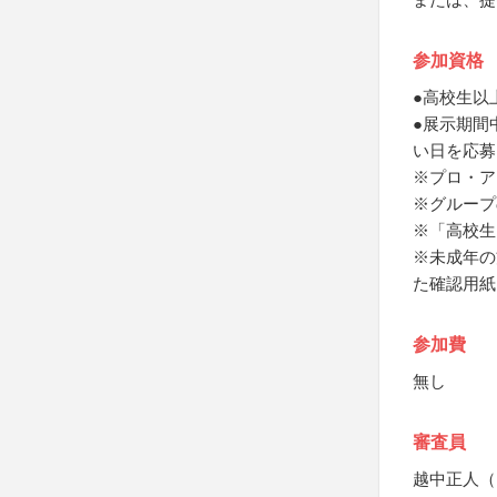
参加資格
●高校生以
●展示期間
い日を応募
※プロ・ア
※グループ
※「高校生
※未成年の
た確認用紙
参加費
無し
審査員
越中正人（