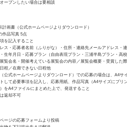
オープンしたい場合は要相談
示計画書（公式ホームページよりダウンロード）
の作品写真 5点
項を記入すること
レス・応募者名前（ふりがな）・住所・連絡先メールアドレス・
・生年月日・応募プラン（自由表現プラン・三浦半島プラン・高
展覧会名・開催考えている展覧会の内容／展覧会概要・受賞した
日程／在廊できない日程他
（公式ホームページよりダウンロード）での応募の場合は、A4サ
トして必要事項を記入し、応募用紙、作品写真（A4サイズにプリ
）をA4ファイルにまとめた上で、発送すること
は返却不可
ページの応募フォームより投稿
出物を下記提出先まで郵送