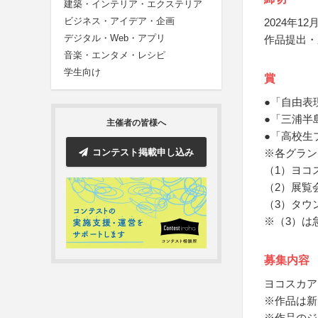
建築・インテリア・エクステリア
ビジネス・アイデア・企画
2024年12月
デジタル・Web・アプリ
作品提出・
音楽・エンタメ・レシピ
学生向け
賞
●「自由表
●「三浦半
主催者の皆様へ
●「高校生
コンテスト掲載申し込み
※各グラン
（1）ヨコ
（2）展覧
（3）タウ
※（3）は
募集内容
ヨコスカア
※作品は新
※作品のジ