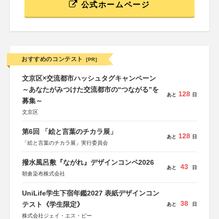
公式ホームページ
おすすめのコンテスト
[PR]
文京区×交流都市ハッシュタグキャンペーン
～あなたがみつけた交流都市の“つながる”を
128
あと
日
募集～
文京区
第6回 「絵と言葉のチカラ展」
128
あと
日
「絵と言葉のチカラ展」実行委員会
撥水風呂敷『ながれ』デザインコンペ2026
43
あと
日
朝倉染布株式会社
UniLife学生下宿年鑑2027 表紙デザインコン
38
テスト《学生限定》
あと
日
株式会社ジェイ・エス・ビー