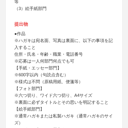
等
（3）絵手紙部門
提出物
●作品
※ハガキは宛名面、写真は裏面に、以下の事項を記
入すること
住所・氏名・年齢・職業・電話番号
※応募は一人何部門何点でも可
【手紙・エッセー部門】
※600字以内（句読点含む）
※様式は不問（原稿用紙、便箋等）
【フォト部門】
※六つ切り、ワイド六つ切り、A4サイズ
※裏面に必ずタイトルとその思いを明記すること
【絵手紙部門】
※通常ハガキまたは私製ハガキ（通常ハガキのサイ
ズ）