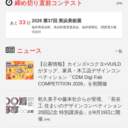
締め切り直前コンテスト
[PR]
2026 第37回 美浜美術展
33
あと
日
福井県美浜町、美浜町教育委員会、福井新聞社、関西電力株
式会社
ニュース
一覧
【公募情報】カインズ×コクヨ×VUILD
がタッグ、家具・木工品デザインコン
ペティション「CDM Digi Fab
COMPETITION 2026」を初開催
乾久美子や藤本壮介らが登壇、「長谷
工 住まいのデザインコンペティション
20回記念 特別講演会」が8月19日に開
催
[PR]