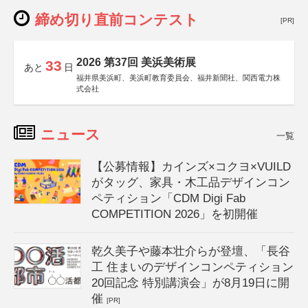
締め切り直前コンテスト
[PR]
2026 第37回 美浜美術展
33
あと
日
福井県美浜町、美浜町教育委員会、福井新聞社、関西電力株
式会社
ニュース
一覧
【公募情報】カインズ×コクヨ×VUILD
がタッグ、家具・木工品デザインコン
ペティション「CDM Digi Fab
COMPETITION 2026」を初開催
乾久美子や藤本壮介らが登壇、「長谷
工 住まいのデザインコンペティション
20回記念 特別講演会」が8月19日に開
催
[PR]