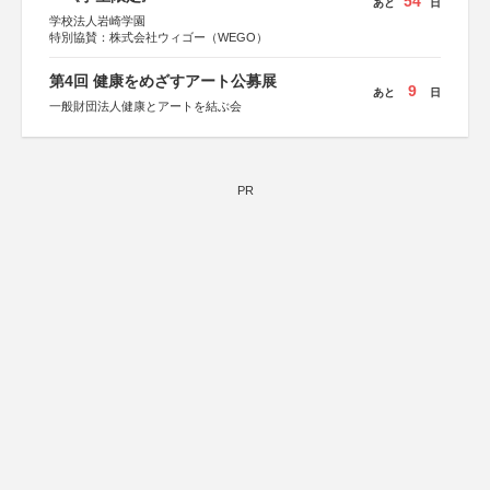
54
あと
日
学校法人岩崎学園
特別協賛：株式会社ウィゴー（WEGO）
第4回 健康をめざすアート公募展
9
あと
日
一般財団法人健康とアートを結ぶ会
PR