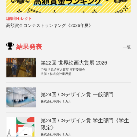
編集部セレクト
高額賞金コンテストランキング《2026年夏》
結果発表
一覧
第22回 世界絵画大賞展 2026
[PR]
世界絵画大賞展 実行委員会
共催：株式会社世界堂
第24回 CSデザイン賞 一般部門
株式会社中川ケミカル
第24回 CSデザイン賞 学生部門《学生
限定》
株式会社中川ケミカル