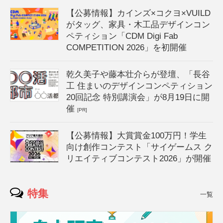
【公募情報】カインズ×コクヨ×VUILD
がタッグ、家具・木工品デザインコン
ペティション「CDM Digi Fab
COMPETITION 2026」を初開催
乾久美子や藤本壮介らが登壇、「長谷
工 住まいのデザインコンペティション
20回記念 特別講演会」が8月19日に開
催
[PR]
【公募情報】大賞賞金100万円！学生
向け創作コンテスト「サイゲームス ク
リエイティブコンテスト2026」が開催
特集
一覧