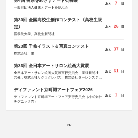
第4回 健康をめざすアート公募展
7
あと
日
一般財団法人健康とアートを結ぶ会
第30回 全国高校生創作コンテスト《高校生限
26
定》
あと
日
國學院大學、高校生新聞社
第23回 千修イラスト＆写真コンテスト
37
あと
日
株式会社千修
第36回 全日本アートサロン絵画大賞展
61
あと
日
全日本アートサロン絵画大賞展実行委員会、産経新聞社
共催：株式会社サクラクレパス、株式会社ターレンスジャ
パン、サクラアートサロン、株式会社アムス
ディファレント京町堀アートフェア2026
1
あと
日
ディファレント京町堀アートフェア実行委員会（株式会社
チグニッタ内）
PR