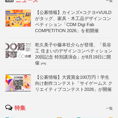
ニュース
一覧
【公募情報】カインズ×コクヨ×VUILD
がタッグ、家具・木工品デザインコン
ペティション「CDM Digi Fab
COMPETITION 2026」を初開催
乾久美子や藤本壮介らが登壇、「長谷
工 住まいのデザインコンペティション
20回記念 特別講演会」が8月19日に開
催
[PR]
【公募情報】大賞賞金100万円！学生
向け創作コンテスト「サイゲームス ク
リエイティブコンテスト2026」が開催
特集
一覧