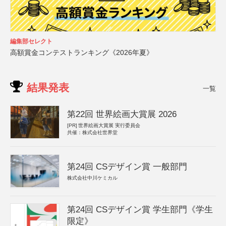
編集部セレクト
高額賞金コンテストランキング《2026年夏》
結果発表
一覧
第22回 世界絵画大賞展 2026
[PR]
世界絵画大賞展 実行委員会
共催：株式会社世界堂
第24回 CSデザイン賞 一般部門
株式会社中川ケミカル
第24回 CSデザイン賞 学生部門《学生
限定》