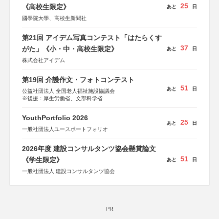
25
《高校生限定》
あと
日
國學院大學、高校生新聞社
第21回 アイデム写真コンテスト「はたらくす
37
がた」《小・中・高校生限定》
あと
日
株式会社アイデム
第19回 介護作文・フォトコンテスト
51
あと
日
公益社団法人 全国老人福祉施設協議会
※後援：厚生労働省、文部科学省
YouthPortfolio 2026
25
あと
日
一般社団法人ユースポートフォリオ
2026年度 建設コンサルタンツ協会懸賞論文
51
《学生限定》
あと
日
一般社団法人 建設コンサルタンツ協会
PR