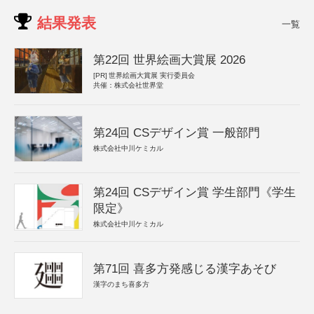
結果発表
一覧
第22回 世界絵画大賞展 2026
[PR]
世界絵画大賞展 実行委員会
共催：株式会社世界堂
第24回 CSデザイン賞 一般部門
株式会社中川ケミカル
第24回 CSデザイン賞 学生部門《学生
限定》
株式会社中川ケミカル
第71回 喜多方発感じる漢字あそび
漢字のまち喜多方