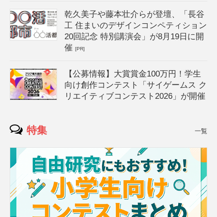
乾久美子や藤本壮介らが登壇、「長谷
工 住まいのデザインコンペティション
20回記念 特別講演会」が8月19日に開
催
[PR]
【公募情報】大賞賞金100万円！学生
向け創作コンテスト「サイゲームス ク
リエイティブコンテスト2026」が開催
特集
一覧