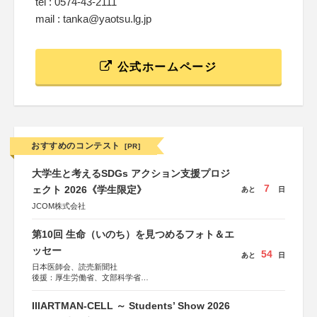
tel : 0574-43-2111
mail : tanka@yaotsu.lg.jp
公式ホームページ
おすすめのコンテスト
[PR]
大学生と考えるSDGs アクション支援プロジ
7
ェクト 2026《学生限定》
あと
日
JCOM株式会社
第10回 生命（いのち）を見つめるフォト＆エ
ッセー
54
あと
日
日本医師会、読売新聞社
後援：厚生労働省、文部科学省
協賛：東京海上日動火災保険株式会社、東京海上日動あん
しん生命保険株式会社
IIIARTMAN-CELL ～ Students’ Show 2026