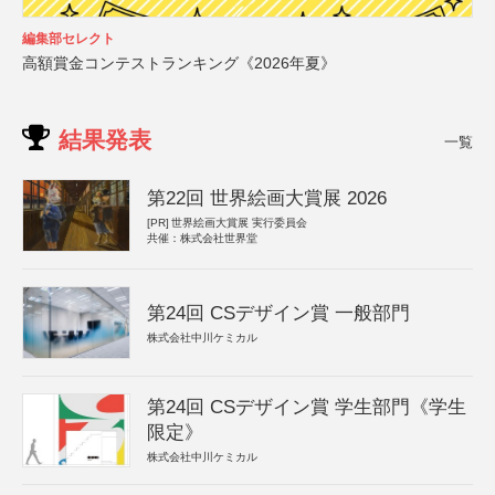
編集部セレクト
高額賞金コンテストランキング《2026年夏》
結果発表
一覧
第22回 世界絵画大賞展 2026
[PR]
世界絵画大賞展 実行委員会
共催：株式会社世界堂
第24回 CSデザイン賞 一般部門
株式会社中川ケミカル
第24回 CSデザイン賞 学生部門《学生
限定》
株式会社中川ケミカル