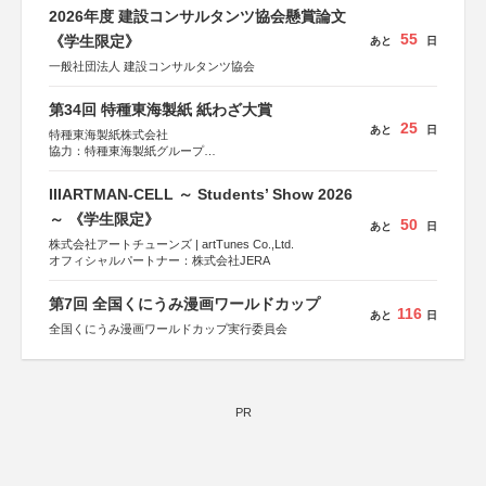
2026年度 建設コンサルタンツ協会懸賞論文
55
《学生限定》
あと
日
一般社団法人 建設コンサルタンツ協会
第34回 特種東海製紙 紙わざ大賞
25
あと
日
特種東海製紙株式会社
協力：特種東海製紙グループ
特別協賛：静岡県長泉町
IIIARTMAN-CELL ～ Students’ Show 2026
～ 《学生限定》
50
あと
日
株式会社アートチューンズ | artTunes Co.,Ltd.
オフィシャルパートナー：株式会社JERA
第7回 全国くにうみ漫画ワールドカップ
116
あと
日
全国くにうみ漫画ワールドカップ実行委員会
PR