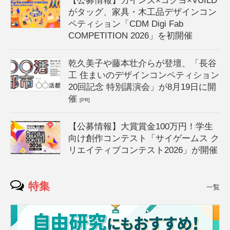
【公募情報】カインズ×コクヨ×VUILD
がタッグ、家具・木工品デザインコン
ペティション「CDM Digi Fab
COMPETITION 2026」を初開催
乾久美子や藤本壮介らが登壇、「長谷
工 住まいのデザインコンペティション
20回記念 特別講演会」が8月19日に開
催
[PR]
【公募情報】大賞賞金100万円！学生
向け創作コンテスト「サイゲームス ク
リエイティブコンテスト2026」が開催
特集
一覧