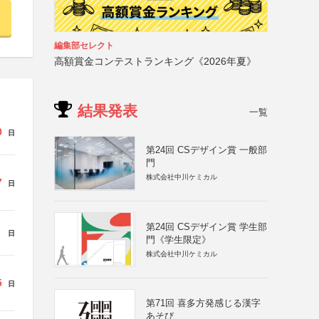
編集部セレクト
高額賞金コンテストランキング《2026年夏》
結果発表
一覧
0
日
第24回 CSデザイン賞 一般部
門
株式会社中川ケミカル
7
日
第24回 CSデザイン賞 学生部
日
門《学生限定》
株式会社中川ケミカル
5
日
第71回 喜多方発感じる漢字
あそび