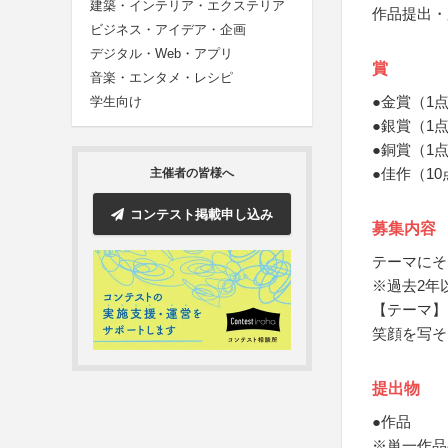
建築・インテリア・エクステリア
作品提出・
ビジネス・アイデア・企画
デジタル・Web・アプリ
賞
音楽・エンタメ・レシピ
●金賞（1
学生向け
●銀賞（1
●銅賞（1
●佳作（1
主催者の皆様へ
コンテスト掲載申し込み
募集内容
テーマにそ
※過去2年
【テーマ】
笑顔を写そ
提出物
●作品
※単一作品