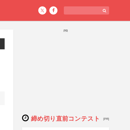
PR
締め切り直前コンテスト
[PR]