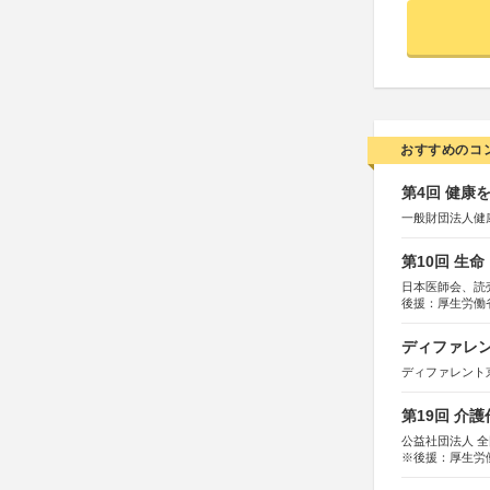
おすすめのコ
第4回 健康
一般財団法人健
第10回 生
日本医師会、読
後援：厚生労働
協賛：東京海上
ディファレン
ディファレント
第19回 介
公益社団法人 
※後援：厚生労