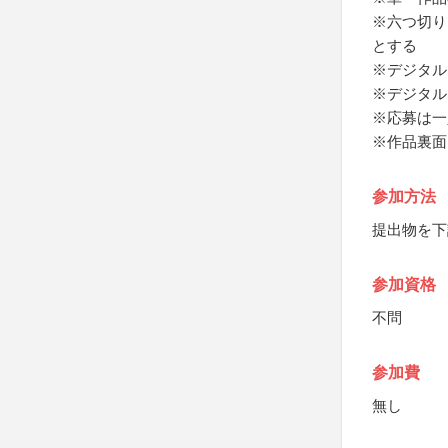
※六つ切り
とする
※デジタル
※デジタル
※応募は一
※作品裏面
参加方法
提出物を下
参加資格
不問
参加費
無し