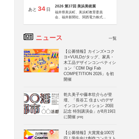
2026 第37回 美浜美術展
34
あと
日
福井県美浜町、美浜町教育委員
会、福井新聞社、関西電力株式会
社
ニュース
一覧
【公募情報】カインズ×コク
ヨ×VUILDがタッグ、家具・
木工品デザインコンペティシ
ョン「CDM Digi Fab
COMPETITION 2026」を初
開催
乾久美子や藤本壮介らが登
壇、「長谷工 住まいのデザ
インコンペティション 20回
記念 特別講演会」が8月19日
に開催
[PR]
【公募情報】大賞賞金100万
円！学生向け創作コンテスト