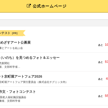
公式ホームページ
ンテスト
[PR]
をめざすアート公募展
1
あと
康とアートを結ぶ会
命（いのち）を見つめるフォト＆エッセー
5
あと
売新聞社
省、文部科学省
日動火災保険株式会社、東京海上日動あんしん生命保険株式会社
ト京町堀アートフェア2026
4
あと
京町堀アートフェア実行委員会（株式会社チグニッタ内）
護作文・フォトコンテスト
5
あと
全国老人福祉施設協議会
働省、文部科学省