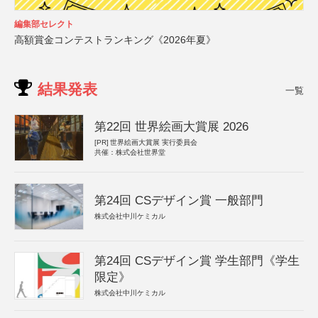
編集部セレクト
高額賞金コンテストランキング《2026年夏》
結果発表
一覧
第22回 世界絵画大賞展 2026
[PR]
世界絵画大賞展 実行委員会
共催：株式会社世界堂
第24回 CSデザイン賞 一般部門
株式会社中川ケミカル
第24回 CSデザイン賞 学生部門《学生
限定》
株式会社中川ケミカル