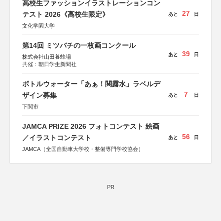
高校生ファッションイラストレーションコン
27
テスト 2026《高校生限定》
あと
日
文化学園大学
第14回 ミツバチの一枚画コンクール
39
あと
日
株式会社山田養蜂場
共催：朝日学生新聞社
ボトルウォーター「あぁ！関露水」ラベルデ
7
ザイン募集
あと
日
下関市
JAMCA PRIZE 2026 フォトコンテスト 絵画
56
／イラストコンテスト
あと
日
JAMCA（全国自動車大学校・整備専門学校協会）
PR