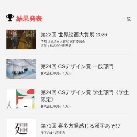
結果発表
一覧
第22回 世界絵画大賞展 2026
[PR]
世界絵画大賞展 実行委員会
共催：株式会社世界堂
第24回 CSデザイン賞 一般部門
株式会社中川ケミカル
第24回 CSデザイン賞 学生部門《学生
限定》
株式会社中川ケミカル
第71回 喜多方発感じる漢字あそび
漢字のまち喜多方