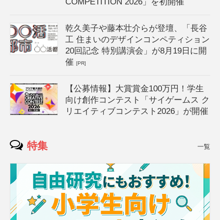
COMPETITION 2026」を初開催
乾久美子や藤本壮介らが登壇、「長谷
工 住まいのデザインコンペティション
20回記念 特別講演会」が8月19日に開
催
[PR]
【公募情報】大賞賞金100万円！学生
向け創作コンテスト「サイゲームス ク
リエイティブコンテスト2026」が開催
特集
一覧