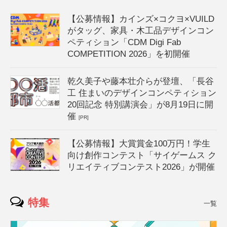
【公募情報】カインズ×コクヨ×VUILD
がタッグ、家具・木工品デザインコン
ペティション「CDM Digi Fab
COMPETITION 2026」を初開催
乾久美子や藤本壮介らが登壇、「長谷
工 住まいのデザインコンペティション
20回記念 特別講演会」が8月19日に開
催
[PR]
【公募情報】大賞賞金100万円！学生
向け創作コンテスト「サイゲームス ク
リエイティブコンテスト2026」が開催
特集
一覧