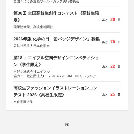
全国くにうみ漫画ワールドカップ実行委員会
第30回 全国高校生創作コンテスト《高校生限
26
定》
あと
日
國學院大學、高校生新聞社
2026年版 化学の日「缶バッジデザイン」募集
75
あと
日
公益社団法人日本化学会
第18回 エイブル空間デザインコンペティショ
ン《学生限定》
22
あと
日
主催：株式会社エイブル
協力：一般社団法人DESIGN ASSOCIATION リベラルアー
ツ協会
運営：TOKYO COMPANY株式会社
高校生ファッションイラストレーションコン
25
テスト 2026《高校生限定》
あと
日
文化学園大学
PR