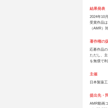
結果発表
2024年
受賞作品は
（AMR）
著作権の
応募作品の
ただし、主
を無償で利
主催
日本製薬工
提出先・
AMR動画