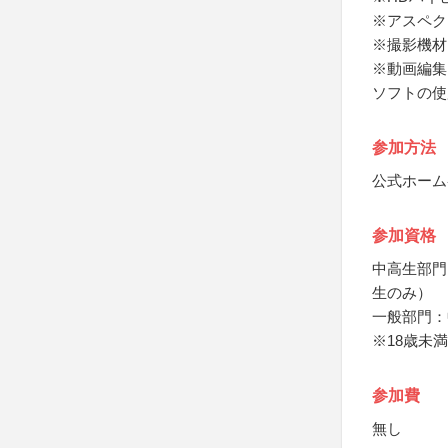
※アスペク
※撮影機材
※動画編集
ソフトの使
参加方法
公式ホーム
参加資格
中高生部門
生のみ）
一般部門：
※18歳未
参加費
無し