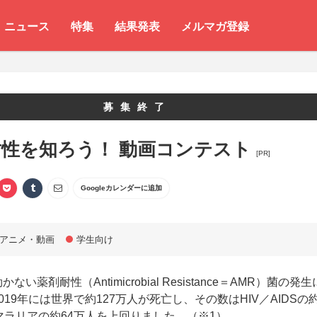
ニュース
特集
結果発表
メルマガ登録
募集終了
耐性を知ろう！ 動画コンテスト
[PR]
Googleカレンダーに追加
アニメ・動画
学生向け
ない薬剤耐性（Antimicrobial Resistance＝AMR）菌の発生
019年には世界で約127万人が死亡し、その数はHIV／AIDSの
マラリアの約64万人を上回りました。（※1）