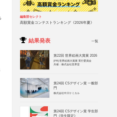
編集部セレクト
る
高額賞金コンテストランキング《2026年夏》
結果発表
一覧
第22回 世界絵画大賞展 2026
[PR]
世界絵画大賞展 実行委員会
共催：株式会社世界堂
年
第24回 CSデザイン賞 一般部
門
株式会社中川ケミカル
第24回 CSデザイン賞 学生部
門《学生限定》