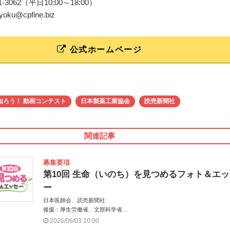
6281-3062（平日10:00～18:00）
kyoku@cpfine.biz
公式ホームページ
知ろう！ 動画コンテスト
日本製薬工業協会
読売新聞社
関連記事
募集要項
第10回 生命（いのち）を見つめるフォト＆エ
ー
日本医師会、読売新聞社
後援：厚生労働省、文部科学省
協賛：東京海上日動火災保険株式会社、東京海上日動あんしん生命保険株
2026/06/03 10:00
会社