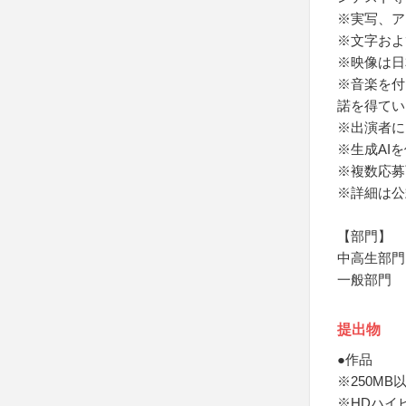
※実写、ア
※文字およ
※映像は日
※音楽を付
諾を得てい
※出演者に
※生成AI
※複数応募
※詳細は公
【部門】
中高生部門
一般部門
提出物
●作品
※250MB
※HDハイ