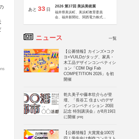
2026 第37回 美浜美術展
の
33
あと
日
福井県美浜町、美浜町教育委員
会、福井新聞社、関西電力株式会
伝
社
だ
ニュース
一覧
【公募情報】カインズ×コク
ヨ×VUILDがタッグ、家具・
木工品デザインコンペティシ
ョン「CDM Digi Fab
ons
COMPETITION 2026」を初
開催
乾久美子や藤本壮介らが登
壇、「長谷工 住まいのデザ
インコンペティション 20回
記念 特別講演会」が8月19日
に開催
[PR]
【公募情報】大賞賞金100万
円！学生向け創作コンテスト