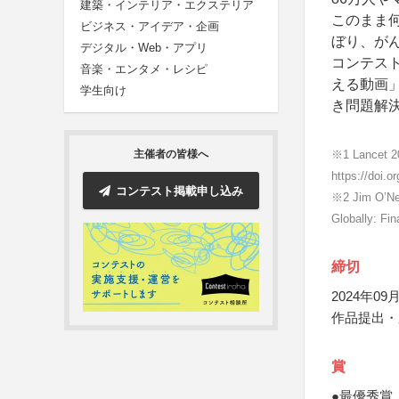
建築・インテリア・エクステリア
このまま何
ビジネス・アイデア・企画
ぼり、が
デジタル・Web・アプリ
コンテス
音楽・エンタメ・レシピ
える動画
学生向け
き問題解
※1 Lancet 20
主催者の皆様へ
https://doi.
コンテスト掲載申し込み
※2 Jim O’Nei
Globally: Fi
締切
2024年09月
作品提出・
賞
●最優秀賞